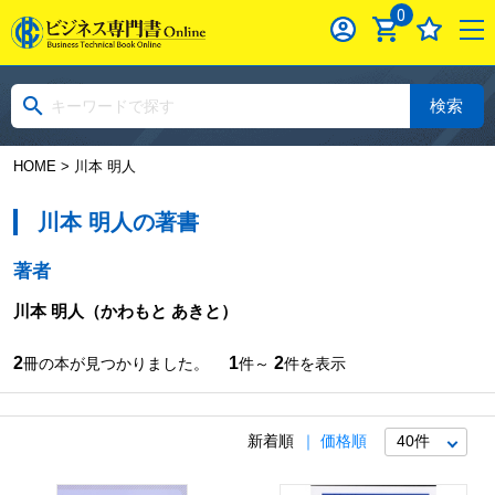
0
検索
HOME
> 川本 明人
川本 明人の著書
著者
川本 明人
（かわもと あきと）
2
1
2
冊の本が見つかりました。
件～
件を表示
新着順
価格順