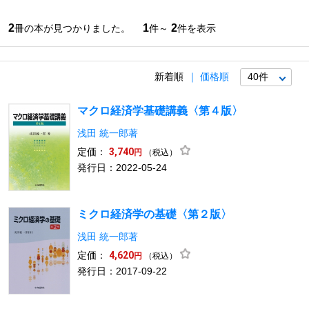
2
1
2
冊の本が見つかりました。
件～
件を表示
新着順
価格順
マクロ経済学基礎講義〈第４版〉
浅田 統一郎著
定価：
3,740
（税込）
円
発行日：2022-05-24
ミクロ経済学の基礎〈第２版〉
浅田 統一郎著
定価：
4,620
（税込）
円
発行日：2017-09-22