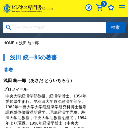
0
検索
HOME
> 浅田 統一郎
浅田 統一郎の著書
著者
浅田 統一郎
（あさだ とういちろう）
プロフィール
中央大学経済学部教授。経済学博士。1954年
愛知県生まれ。早稲田大学政治経済学部卒。
1982年一橋大学大学院経済学研究科博士後期
課程単位修得満期退学。理論経済学専攻。駒
澤大学助教授，中央大学助教授を経て，1994
年より現職。1998年経済学博士（中央大