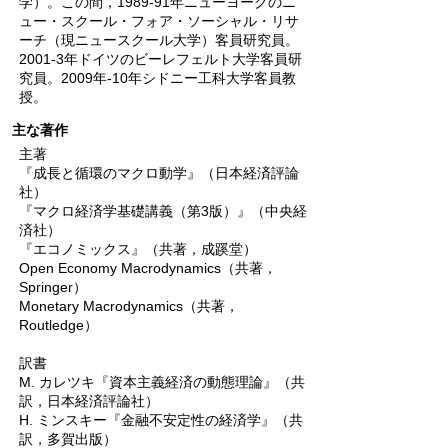
学）。この間，1989-91年ニューヨークのニ
ュー・スクール・フォア・ソーシャル・リサ
ーチ（現ニュースクール大学）客員研究員。
2001-3年ドイツのビーレフェルト大学客員研
究員。2009年-10年シドニー工科大学客員教
授。
主な著作
主著
『成長と循環のマクロ動学』（日本経済評論
社）
『マクロ経済学基礎講義（第3版）』（中央経
済社）
『エコノミックス』（共著，成蹊堂）
Open Economy Macrodynamics（共著，
Springer）
Monetary Macrodynamics（共著，
Routledge）
訳書
M. カレツキ『資本主義経済の動態理論』（共
訳，日本経済評論社）
H. ミンスキー『金融不安定性の経済学』（共
訳，多賀出版）