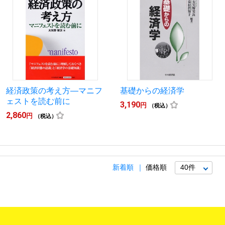
経済政策の考え方―マニフ
基礎からの経済学
ェストを読む前に
3,190
円
（税込）
2,860
円
（税込）
新着順
価格順