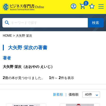
0
検索
HOME
> 大矢野 栄次
大矢野 栄次の著書
著者
大矢野 栄次
（おおやの えいじ）
2
1
2
冊の本が見つかりました。
件～
件を表示
新着順
価格順