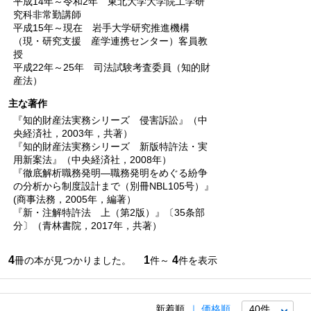
平成14年～令和2年 東北大学大学院工学研
究科非常勤講師
平成15年～現在 岩手大学研究推進機構
（現・研究支援 産学連携センター）客員教
授
平成22年～25年 司法試験考査委員（知的財
産法）
主な著作
『知的財産法実務シリーズ 侵害訴訟』（中
央経済社，2003年，共著）
『知的財産法実務シリーズ 新版特許法・実
用新案法』（中央経済社，2008年）
『徹底解析職務発明―職務発明をめぐる紛争
の分析から制度設計まで（別冊NBL105号）』
(商事法務，2005年，編著）
『新・注解特許法 上（第2版）』〔35条部
分〕（青林書院，2017年，共著）
4
1
4
冊の本が見つかりました。
件～
件を表示
新着順
価格順