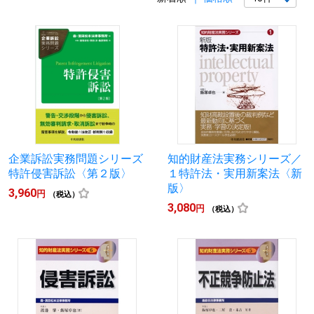
企業訴訟実務問題シリーズ
知的財産法実務シリーズ／
特許侵害訴訟〈第２版〉
１特許法・実用新案法〈新
版〉
3,960
円
（税込）
3,080
円
（税込）