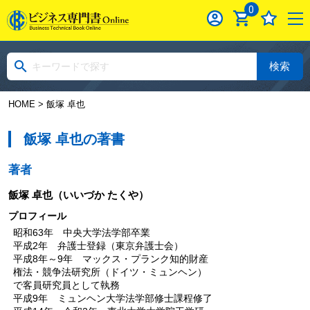
0
検索
HOME
> 飯塚 卓也
飯塚 卓也の著書
著者
飯塚 卓也
（いいづか たくや）
プロフィール
昭和63年 中央大学法学部卒業
平成2年 弁護士登録（東京弁護士会）
平成8年～9年 マックス・プランク知的財産
権法・競争法研究所（ドイツ・ミュンヘン）
で客員研究員として執務
平成9年 ミュンヘン大学法学部修士課程修了