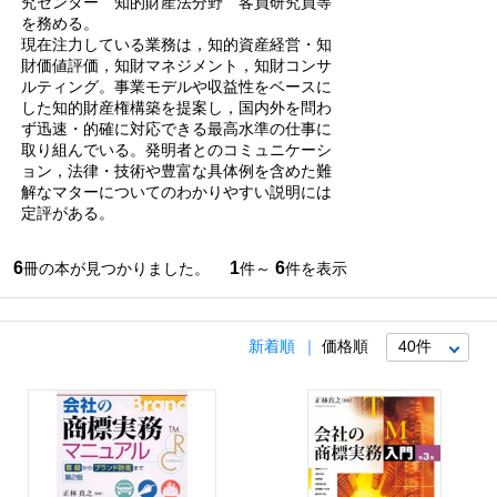
究センター 知的財産法分野 客員研究員等
を務める。
現在注力している業務は，知的資産経営・知
財価値評価，知財マネジメント，知財コンサ
ルティング。事業モデルや収益性をベースに
した知的財産権構築を提案し，国内外を問わ
ず迅速・的確に対応できる最高水準の仕事に
取り組んでいる。発明者とのコミュニケーシ
ョン，法律・技術や豊富な具体例を含めた難
解なマターについてのわかりやすい説明には
定評がある。
6
1
6
冊の本が見つかりました。
件～
件を表示
新着順
価格順