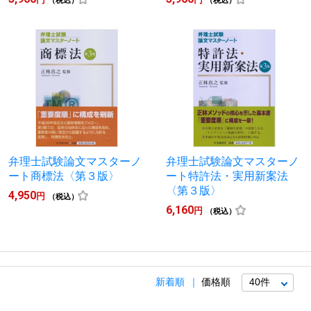
（税込）
（税込）
弁理士試験論文マスターノ
弁理士試験論文マスターノ
ート商標法〈第３版〉
ート特許法・実用新案法
〈第３版〉
4,950
円
（税込）
6,160
円
（税込）
新着順
価格順