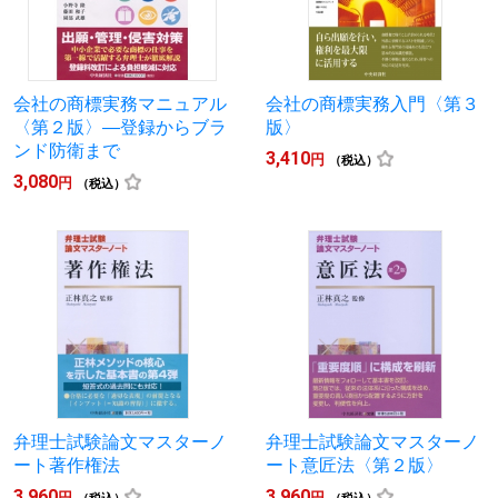
会社の商標実務マニュアル
会社の商標実務入門〈第３
〈第２版〉―登録からブラ
版〉
ンド防衛まで
3,410
円
（税込）
3,080
円
（税込）
弁理士試験論文マスターノ
弁理士試験論文マスターノ
ート著作権法
ート意匠法〈第２版〉
3,960
3,960
円
円