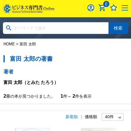
0
検索
HOME
> 富田 太郎
富田 太郎の著書
著者
富田 太郎
（とみた たろう）
2
1
2
冊の本が見つかりました。
件～
件を表示
新着順
価格順