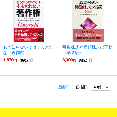
もう知らないではすまされ
募集株式と種類株式の実務
ない著作権
〈第２版〉
1,870
3,300
円
円
（税込）
（税込）
新着順
価格順