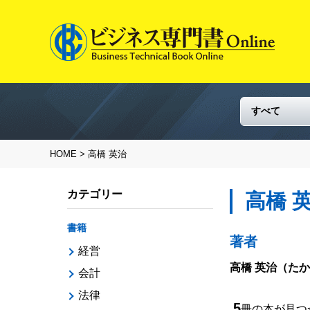
HOME
> 高橋 英治
カテゴリー
高橋 
書籍
著者
経営
高橋 英治
（たか
会計
法律
5
冊の本が見