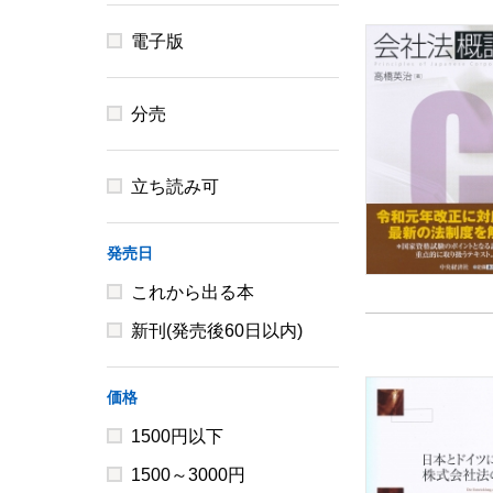
電子版
分売
立ち読み可
発売日
これから出る本
新刊(発売後60日以内)
価格
1500円以下
1500～3000円