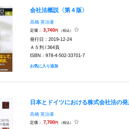
会社法概説〈第４版〉
高橋 英治著
3,740
定価：
円
（税込）
発行日：2019-12-24
Ａ５判 / 364頁
ISBN：978-4-502-33701-7
お気に入り追加
日本とドイツにおける株式会社法の発
高橋 英治著
7,700
定価：
円
（税込）