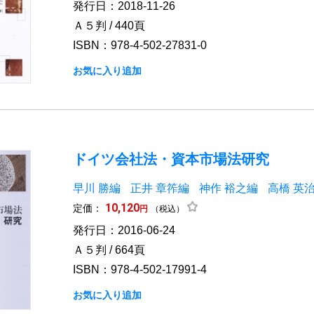
発行日：2018-11-26
Ａ５判 / 440頁
ISBN：978-4-502-27831-0
お気に入り追加
ドイツ会社法・資本市場法研究
早川 勝編
正井 章筰編
神作 裕之編
高橋 英
10,120
定価：
円
（税込）
発行日：2016-06-24
Ａ５判 / 664頁
ISBN：978-4-502-17991-4
お気に入り追加