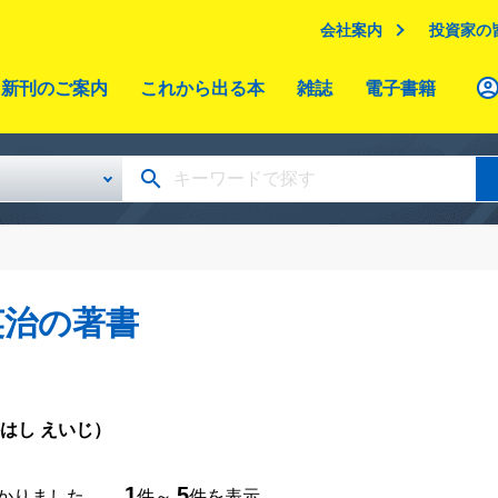
会社案内
投資家の
新刊のご案内
これから出る本
雑誌
電子書籍
英治の著書
はし えいじ）
1
5
つかりました。
件～
件を表示