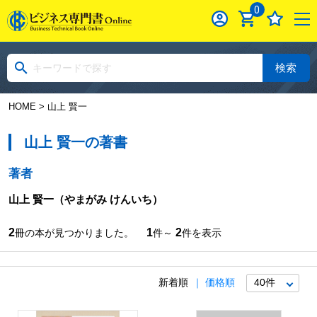
0
検索
HOME
> 山上 賢一
山上 賢一の著書
著者
山上 賢一
（やまがみ けんいち）
2
1
2
冊の本が見つかりました。
件～
件を表示
新着順
価格順