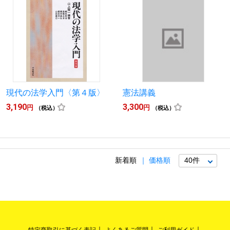
現代の法学入門〈第４版〉
憲法講義
3,190
3,300
円
円
（税込）
（税込）
新着順
価格順