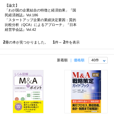
【論文】
「わが国の企業結合の特徴と経済効果」『国
民経済雑誌』Vol.186
「スタートアップ企業の業績決定要因：質的
比較分析（QCA）によるアプローチ」『日本
経営学会誌』Vol.42
2
1
2
冊の本が見つかりました。
件～
件を表示
新着順
価格順