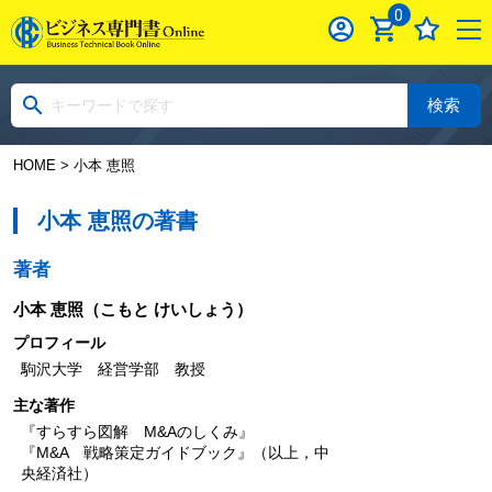
0
検索
HOME
> 小本 恵照
小本 恵照の著書
著者
小本 恵照
（こもと けいしょう）
プロフィール
駒沢大学 経営学部 教授
主な著作
『すらすら図解 M&Aのしくみ』
『M&A 戦略策定ガイドブック』（以上，中
央経済社）