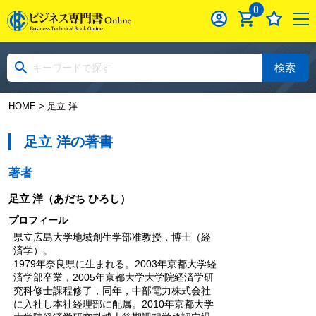
0
検索
HOME
> 足立 洋
足立 洋の著書
著者
足立 洋
（あだち ひろし）
プロフィール
県立広島大学地域創生学部准教授，博士（経
済学）。
1979年奈良県に生まれる。2003年京都大学経
済学部卒業，2005年京都大学大学院経済学研
究科修士課程修了，同年，中部電力株式会社
に入社し本社経理部に配属。2010年京都大学