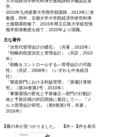
大学院経済学研究科博士後期課程学修認定退
学。
2010年九州産業大学商学部講師，2013年に准
教授，同年，京都大学大学院経済学研究科博
士後期課程修了。2015年県立広島大学経営情
報学部准教授を経て，2020年より現職。
主な著作
『次世代管理会計の礎石』（共著，2015年）
『戦略的投資決定と管理会計』（共訳，2010
年）
『戦略をコントロールする―管理会計の可能
性』（共訳，2008年）（いずれも中央経済
社）
「製造部門における利益管理」『原価計算研
究』（第34巻第2号，2010年）
「事業環境の変化と予算修正―部門の行動計
画と予算目標の対応関係に着目して―」『メ
ルコ管理会計研究』（第9巻第1号，共著，
2016年）
1
1
1
冊の本が見つかりました。
件～
件を表示