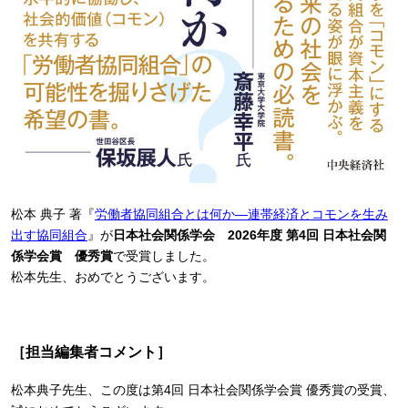
松本 典子 著『
労働者協同組合とは何か―連帯経済とコモンを生み
出す協同組合
』が
日本社会関係学会 2026年度 第4回 日本社会関
係学会賞 優秀賞
で受賞しました。
松本先生、おめでとうございます。
［担当編集者コメント］
松本典子先生、この度は第4回 日本社会関係学会賞 優秀賞の受賞、