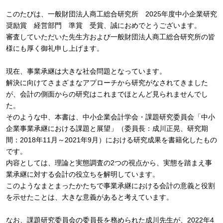
このたびは、一般財団法人商工総合研究所 2025年度中小企業研究
奨励賞 経営部門 準賞 受賞、誠におめでとうございます。
審査していただいた先生方および一般財団法人商工総合研究所の皆
様にも厚く御礼申し上げます。
現在、事業承継は大きな社会問題となっています。
解決に向けてさまざまなアプローチから研究がなされてきました
が、会計の側面からの研究はこれまでほとんど見られませんでし
た。
そのような中、本書は、中小企業会計学会・課題研究委員会「中小
企業事業承継における課題と展望」（委員長：成川正晃、研究期
間：2018年11月～2021年9月）における研究成果を書籍化したもの
です。
内容としては、理論と実態調査の2つの視点から、実態を踏まえ事
業承継に対する会計の役立ちを解明しています。
このようなまとまったかたちで事業承継における会計の意義と役割
を示せたことは、大きな意義があると考えています。
なお、課題研究委員会の委員長を務められた成川先生が、2022年4