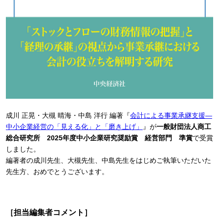
成川 正晃・大槻 晴海・中島 洋行 編著『
会計による事業承継支援―
中小企業経営の「見える化」と「磨き上げ」
』が
一般財団法人商工
総合研究所 2025年度中小企業研究奨励賞 経営部門 準賞
で受賞
しました。
編著者の成川先生、大槻先生、中島先生をはじめご執筆いただいた
先生方、おめでとうございます。
［担当編集者コメント］