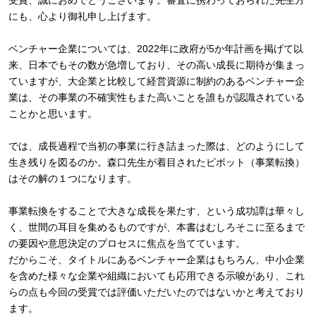
受賞、誠におめでとうございます。審査に携わっておられた先生方
にも、心より御礼申し上げます。
ベンチャー企業については、2022年に政府が5か年計画を掲げて以
来、日本でもその数が急増しており、その高い成長に期待が集まっ
ていますが、大企業と比較して経営資源に制約のあるベンチャー企
業は、その事業の不確実性もまた高いことを誰もが認識されている
ことかと思います。
では、成長過程で当初の事業に行き詰まった際は、どのようにして
生き残りを図るのか。森口先生が着目されたピボット（事業転換）
はその解の１つになります。
事業転換をすることで大きな成長を果たす、という成功譚は華々し
く、世間の耳目を集めるものですが、本書はむしろそこに至るまで
の要因や意思決定のプロセスに焦点を当てています。
だからこそ、タイトルにあるベンチャー企業はもちろん、中小企業
を含めた様々な企業や組織においても応用できる示唆があり、これ
らの点も今回の受賞では評価いただいたのではないかと考えており
ます。