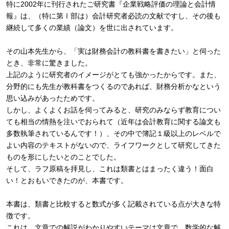
特に2002年に刊行されたご研究書『企業戦略評価の理論と会計情
報』は、（特に第Ⅰ部は）会計研究者必読の文献ですし、その後も
継続して多くの業績（論文）を世に出されています。
その山本先生から、「実は財務会計の教科書を書きたい」と伺った
とき、非常に驚きました。
上記のように研究者のイメージがとても強かったからです。また、
分野的にも先生が教科書をつくるのであれば、財務分析かなという
思い込みがあったためです。
しかし、よくよくお話を伺ってみると、研究のみならず教育につい
ても相当の情熱を注いでおられて（近年は会計教育に関する論文も
多数執筆されているんです！）、その中で簿記１級以上のレベルで
よい内容のテキストがないので、ライフワークとして研究してきた
ものを形にしたいとのことでした。
そして、ラフ原稿を拝見し、これは類書とはまったく違う！面白
い！とおもいできたのが、本書です。
本書は、類書と比較すると数式が多く記載されている点が大きな特
徴です。
これは、文章での解説がわかりやすいテーマは文章で、数学的な解