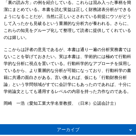
「裏の読み方」の例を紹介している。これらは混み入った事柄を簡
潔にまとめている。本書を読む実益は正しく財務諸表分析ができる
ようになることだが、当然に正しいとされている前提にウソがどう
して入ったかも見破るという重層的な分析力が養われる。さらに、
これらの知見をグループ化して整理して読者に提供してくれている
のは嬉しい。
ここからは評者の意見であるが、本書は通り一遍の分析実務書では
ないことを挙げておきたい。実は本書は、学術的には極めて行動科
学的な分析に視点を置いている。行動科学的なアプローチを採用し
ているから、より重層的な分析が可能になっており、行動科学の書
籍に共通の面白さがある。言い換えれば、仮にも「行動財務分析
論」という学問領域がすでに会計学にもあったのであれば、十分に
学術論文としても通用するレベルの内容を持った力作なのである。
岡崎 一浩（愛知工業大学名誉教授、（日米）公認会計士）
アーカイブ