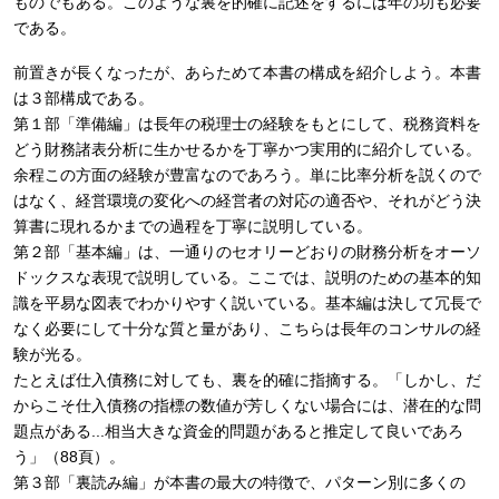
ものでもある。このような裏を的確に記述をするには年の功も必要
である。
前置きが長くなったが、あらためて本書の構成を紹介しよう。本書
は３部構成である。
第１部「準備編」は長年の税理士の経験をもとにして、税務資料を
どう財務諸表分析に生かせるかを丁寧かつ実用的に紹介している。
余程この方面の経験が豊富なのであろう。単に比率分析を説くので
はなく、経営環境の変化への経営者の対応の適否や、それがどう決
算書に現れるかまでの過程を丁寧に説明している。
第２部「基本編」は、一通りのセオリーどおりの財務分析をオーソ
ドックスな表現で説明している。ここでは、説明のための基本的知
識を平易な図表でわかりやすく説いている。基本編は決して冗長で
なく必要にして十分な質と量があり、こちらは長年のコンサルの経
験が光る。
たとえば仕入債務に対しても、裏を的確に指摘する。「しかし、だ
からこそ仕入債務の指標の数値が芳しくない場合には、潜在的な問
題点がある...相当大きな資金的問題があると推定して良いであろ
う」（88頁）。
第３部「裏読み編」が本書の最大の特徴で、パターン別に多くの