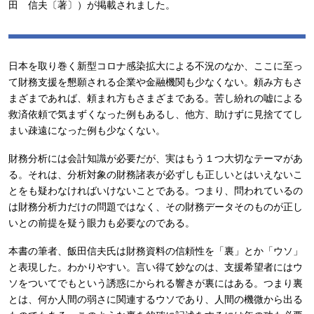
田 信夫〔著〕）が掲載されました。
日本を取り巻く新型コロナ感染拡大による不況のなか、ここに至っ
て財務支援を懇願される企業や金融機関も少なくない。頼み方もさ
まざまであれば、頼まれ方もさまざまである。苦し紛れの嘘による
救済依頼で気まずくなった例もあるし、他方、助けずに見捨ててし
まい疎遠になった例も少なくない。
財務分析には会計知識が必要だが、実はもう１つ大切なテーマがあ
る。それは、分析対象の財務諸表が必ずしも正しいとはいえないこ
とをも疑わなければいけないことである。つまり、問われているの
は財務分析力だけの問題ではなく、その財務データそのものが正し
いとの前提を疑う眼力も必要なのである。
本書の筆者、飯田信夫氏は財務資料の信頼性を「裏」とか「ウソ」
と表現した。わかりやすい。言い得て妙なのは、支援希望者にはウ
ソをついてでもという誘惑にかられる響きが裏にはある。つまり裏
とは、何か人間の弱さに関連するウソであり、人間の機微から出る