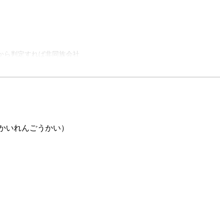
から判定すれば非同族会社
かいれんごうかい）
が適用される
社
同族会社の判定
社
)