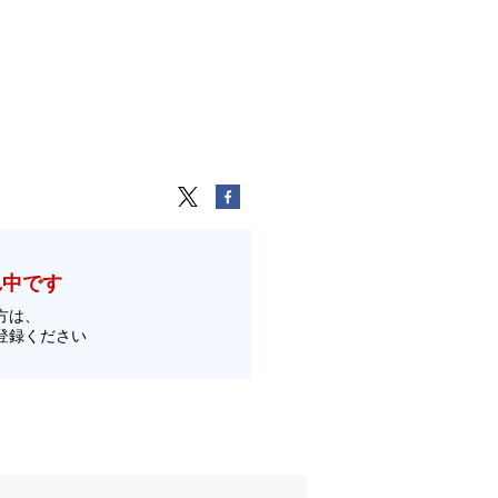
れ中です
方は、
登録ください