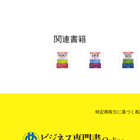
２ 特定同族会社の判定
３ 議決権の内容の異なる株式が複数存
４ 同意議決権が存在する場合
３ 特定同族会社の特別税率（留保金課
関連書籍
1 留保金課税計算の流れ
2 当期留保金額
3 社外流出額
4 法人税額および住民税額
１ 法人税額
２ 住民税額
5 課税留保金額
１ 積立金基準額計算上の注意点
２ 定額基準額の注意点
特定商取引に基づく表
３ 定額基準2,000万円の場合の課税最
6 課税留保金額に対する税額
４ 特殊支配同族会社の役員給与の損