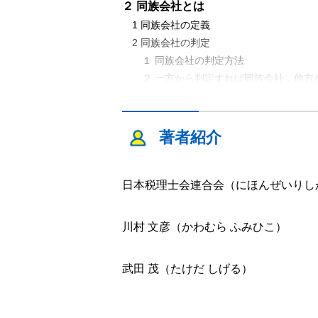
２ 同族会社とは
1 同族会社の定義
2 同族会社の判定
１ 同族会社の判定方法
２ 一方から判定すれば同族会社，他方
というケースは同族会社
３ 同族会社の判定の時期
3 同族関係者とは
著者紹介
１ 個人同族関係者
２ 法人同族関係者
4 同族会社のみなし役員
日本税理士会連合会（にほんぜいりし
5 過大な使用人給与の損金不算入
6 特定同族会社には同族会社の特別税率
川村 文彦（かわむら ふみひこ）
１ 留保金課税の対象となる特定同族会
２ 自己株式を所有している場合の特定
武田 茂（たけだ しげる）
３ 相互に株式を持ち合っている同族会
7 同族会社の判定（申告書別表の記載要領
１ 同族会社の判定