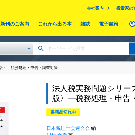
会社案内
投資家の
新刊のご案内
これから出る本
雑誌
電子書籍
６版〉―税務処理・申告・調査対策
法人税実務問題シリー
版〉―税務処理・申告
書籍品切れ中
日本税理士会連合会
編