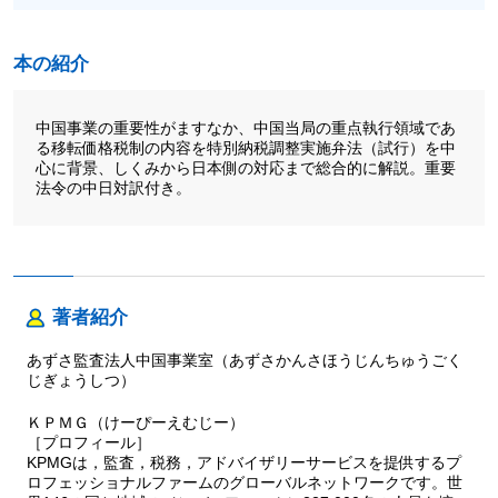
本の紹介
中国事業の重要性がますなか、中国当局の重点執行領域であ
る移転価格税制の内容を特別納税調整実施弁法（試行）を中
心に背景、しくみから日本側の対応まで総合的に解説。重要
法令の中日対訳付き。
著者紹介
あずさ監査法人中国事業室（あずさかんさほうじんちゅうごく
じぎょうしつ）
ＫＰＭＧ（けーぴーえむじー）
［プロフィール］
KPMGは，監査，税務，アドバイザリーサービスを提供するプ
ロフェッショナルファームのグローバルネットワークです。世