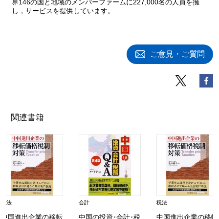
界146の国と地域のメンバーファームに227,000名の人員を擁
し，サービスを提供しています。
ご意見・ご質問
関連書籍
税法
会計
税法
中国進出企業の移転
中国の投資･会計･税
中国進出企業の移転