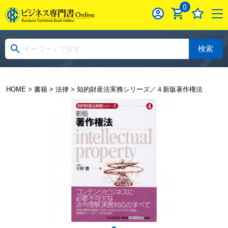
0
検索
HOME
>
書籍
>
法律
> 知的財産法実務シリーズ／４新版著作権法