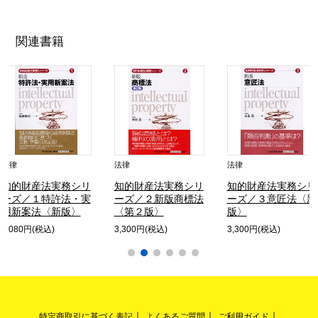
関連書籍
法律
法律
法律
知的財産法実務シリ
知的財産法実務シリ
知的財産法実務シリ
ーズ／１特許法・実
ーズ／２新版商標法
ーズ／３意匠法〈新
用新案法〈新版〉
〈第２版〉
版〉
3,080円(税込)
3,300円(税込)
3,300円(税込)
特定商取引に基づく表記
よくあるご質問
ご利用ガイド