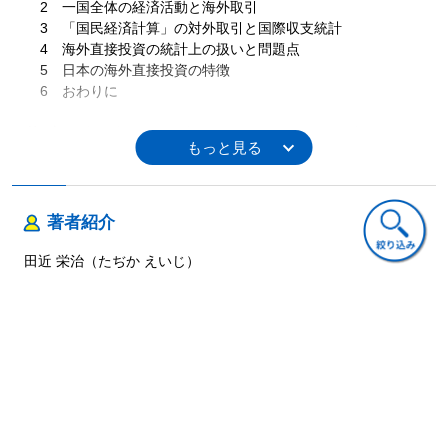
2 一国全体の経済活動と海外取引
3 「国民経済計算」の対外取引と国際収支統計
4 海外直接投資の統計上の扱いと問題点
5 日本の海外直接投資の特徴
6 おわりに
第4章
■税制の直接投資・利益送金に及ぼす効果―研究展望
1 はじめに
2 税制が海外直接投資に与える影響
3 税制が本国への利益送金に与える影響
4 おわりに―日本における研究への示唆
著者紹介
第2部 アジア諸国における企業課税の動向
田近 栄治（たぢか えいじ）
第5章
■アジア諸国の企業課税―概観
渡辺 智之（わたなべ さとし）
1 はじめに
2 アジア諸国の企業所得課税
3 アジア諸国間の租税条約
4 外国からの投資への優遇措置
5 タックス・プランニングの視点
ご意見・ご質問
第6章
■アジア諸国の移転価格課税の動向
―日系多国籍企業の対応策と実務上の課題を中心と