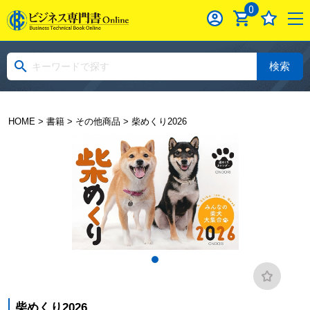
0
検索
HOME
>
書籍
>
その他商品
> 柴めくり2026
柴めくり2026