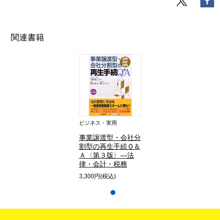
関連書籍
ビジネス・実用
事業譲渡型・会社分
割型の再生手続Ｑ＆
Ａ〈第３版〉―法
律・会計・税務
3,300円(税込)