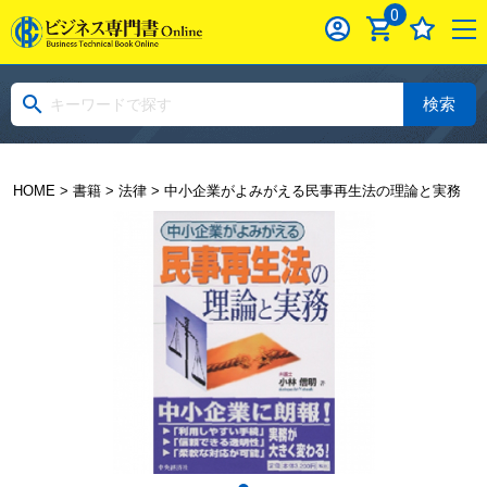
0
検索
HOME
>
書籍
>
法律
> 中小企業がよみがえる民事再生法の理論と実務