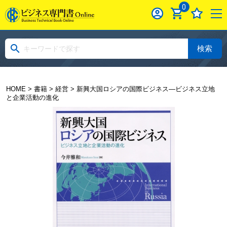
0
検索
HOME
>
書籍
>
経営
> 新興大国ロシアの国際ビジネス―ビジネス立地
と企業活動の進化