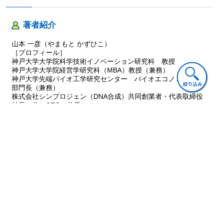
3. 練習問題
3-1. 事業計画書作成の練習（買掛金回転期間：1ヶ月）
著者紹介
3-2. 企業価値評価の練習（買掛金回転期間：1ヶ月）
3-3. 企業価値評価のまとめ（買掛金回転期間：1ヶ月）
山本 一彦（やまもと かずひこ）
外原会計士のコラム3
［プロフィール］
■マルチプル法の使い方
神戸大学大学院科学技術イノベーション研究科 教授
神戸大学大学院経営学研究科（MBA）教授（兼務）
■株価とマルチプル法
神戸大学先端バイオ工学研究センター バイオエコノミー研究
■ EV/EBITDA 倍率
部門長（兼務）
■継続価値の公式
株式会社シンプロジェン（DNA合成）共同創業者・代表取締役
■有利子負債コスト
社長 兼 CEO（兼業）
住友電気工業株式会社，株式会社野村総合研究所（企業財務調
第3章 財務データを分析する
査室）を経て，ベンチャー企業などで財務，経営戦略の責任者
を歴任。1998年に独立系ベンチャーキャピタルを創業し，代表
1. 業種によるビジネスモデルの違い
取締役に就任。
2. 財務分析とは
2016年4月に神戸大学大学院科学技術イノベーション研究科の
2-1. 財務指標と株価指標
教授に就任。2021年12月に株式会社シンプロジェンの代表取締
3. 財務分析の実践
役社長 兼 CEOに就任。
3-1. 財務指標の分析
一橋大学商学部経営学科卒業（1988年）
3-2. 株価指標の分析
3-3. 指標の総合比較
外原会計士のコラム4
■財務データの入手源