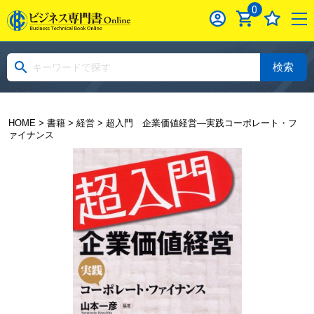
0
検索
HOME
>
書籍
>
経営
> 超入門 企業価値経営―実践コーポレート・フ
ァイナンス