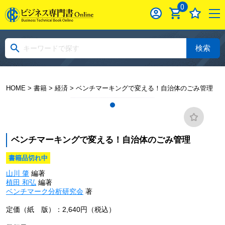
0
検索
HOME
>
書籍
>
経済
> ベンチマーキングで変える！自治体のごみ管理
ベンチマーキングで変える！自治体のごみ管理
書籍品切れ中
山川 肇
編著
植田 和弘
編著
ベンチマーク分析研究会
著
定価（紙 版）：2,640円（税込）