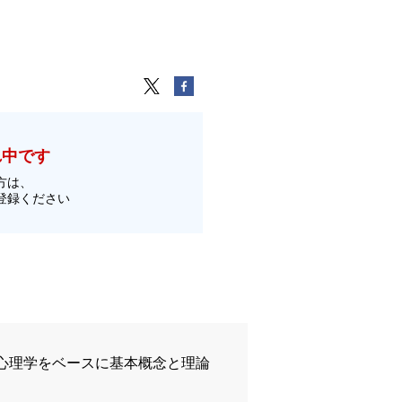
れ中です
方は、
登録ください
心理学をベースに基本概念と理論