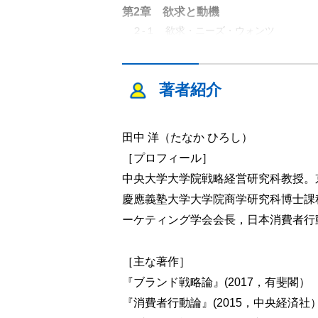
第2章 欲求と動機
２-１ 欲求・ニーズ・ウォンツ
■欲求の基礎
■ニーズの分類と理解
２-２ 動 機
著者紹介
■種々の動機の分類
■動機の消費者行動における機能
■商品における動機づけ ……ほか
田中 洋（たなか ひろし）
［プロフィール］
第3章 購買と交換
中央大学大学院戦略経営研究科教授。
３-１ 購買行動
慶應義塾大学大学院商学研究科博士課
■時間的要因
ーケティング学会会長，日本消費者行
■購買の延期と変更
■ブランド・ロイヤルティ ……ほか
［主な著作］
３-２ 購買後行動
『ブランド戦略論』(2017，有斐閣）
第4章 意思決定と選択
『消費者行動論』(2015，中央経済社