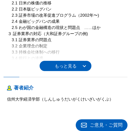
2.1 日米の株価の推移
2.2 日本版ビッグバン
2.3 証券市場の改革促進プログラム（2002年〜)
2.4 金融ビッグバンの成果
2.5 わが国の金融構造の現状と問題点 ……ほか
３ 証券業界の対応（大和証券グループの例)
3.1 証券業界の問題点
3.2 企業理念の制定
3.3 持株会社体制への移行
3.4 銀行との連携
3.5 新規ビジネスへの取組み ……ほか
４ おわりに
第３章 銀行業界の現状と個人業務戦略
著者紹介
１ 銀行経営の変遷と現状
1.1 銀行経営を取り巻く環境変化
信州大学経済学部（しんしゅうだいがくけいざいがくぶ）
1.2 銀行業界の再編
1.3 業績面から見た銀行の現状
２ 個人金融ビジネスを取り巻く環境変化
３ メガバンクの個人業務の現状（三井住友銀行の例)
ご意見・ご質問
3.1 個人業務の全体像（総論)