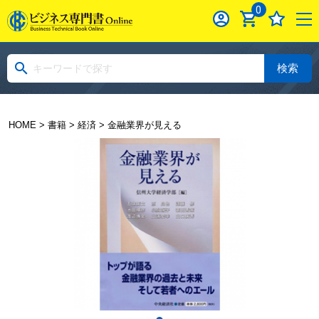
0
検索
HOME
>
書籍
>
経済
> 金融業界が見える