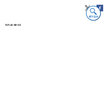
3.2 個人業務戦略各論１―コンサルティングビジネス
3.3 個人業務戦略各論２―決済ファイナンスビジネス
3.4 個人業務戦略各論３―ローコストオペレーション
3.5 顧客満足度（Customers Satisfaction, CS）・品質向上，
企業の社会的責任（Corporate Social
Responsibility,CSR）
関連書籍
等への取組み
４ 三井住友銀行の個人業務の中期的な方向性
５ おわりに
第４章 信託機能を活用したビジネス
１ 今，なぜ，信託なのか
1.1 信託銀行とは
1.2 信託の市場規模
経済
経済
経済
1.3 多様な信託財産
信金・信組の競争力
最強という名の地方
信金・信組の競争力
1.4 世界の信託
強化策
銀行
強化策
1.5 顧客の課題
3,300円(税込)
3,080円(税込)
3,300円(税込)
２ 信託とは何か
2.1 信託とは
2.2 信託行為および信託の当事者
2.3 受託者の義務
2.4 信託財産の性質