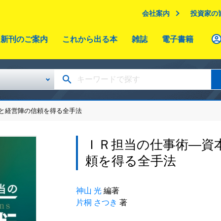
会社案内
投資家の
新刊のご案内
これから出る本
雑誌
電子書籍
場と経営陣の信頼を得る全手法
ＩＲ担当の仕事術―資
頼を得る全手法
神山 光
編著
片桐 さつき
著