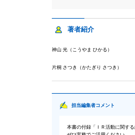
著者紹介
神山 光（こうやま ひかる）
片桐 さつき（かたぎり さつき）
担当編集者コメント
本書の付録「ＩＲ活動に関する
ぜひ実務でご活用ください。