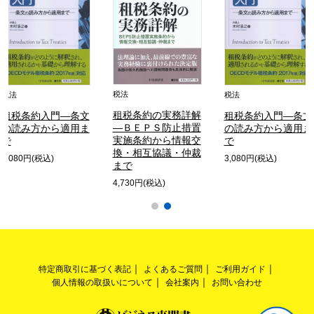
税法
税法
税法
租税条約の実務詳解
租税条約入門―条文
租税条約入門―条文
―ＢＥＰＳ防止措置
の読み方から適用ま
の読み方から適用ま
実施条約から情報交
で
で
換・相互協議・仲裁
3,080円(税込)
3,080円(税込)
まで
4,730円(税込)
特定商取引に基づく表記
よくあるご質問
ご利用ガイド
個人情報の取扱いについて
会社案内
お問い合わせ