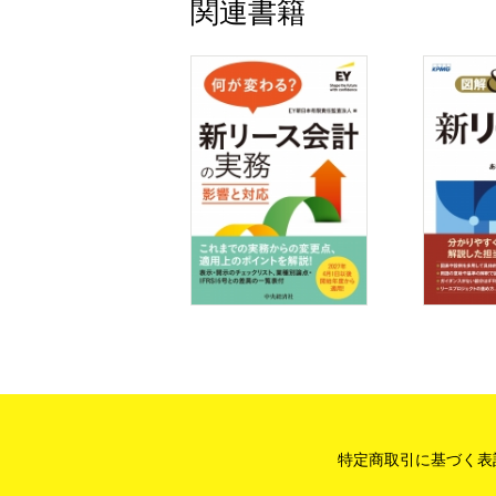
関連書籍
QⅡ-3-9 テナント契約における変動リー
QⅡ-3-10 消費者物価指数（CPI）連動の
QⅡ-3-11 残価保証による借手の支払見込
QⅡ-3-12 借手が行使することが合理的
QⅡ-3-13 リースの契約条件の変更
QⅡ-3-14 リースの契約条件の変更の
QⅡ-3-15 リースの契約条件の変更の
QⅡ-3-16 リースの契約条件の変更を伴
QⅡ-3-17 リースの契約条件の変更を
QⅡ-3-18 借地権
QⅡ-3-19 建設協力金等
QⅡ-3-20 敷金
QⅡ-3-21 資産除去債務
QⅡ-3-22 借手の注記
第4章 セール・アンド・リースバッ
QⅡ-4-1 セール・アンド・リースバック
特定商取引に基づく表
QⅡ-4-2 セール・アンド・リースバック