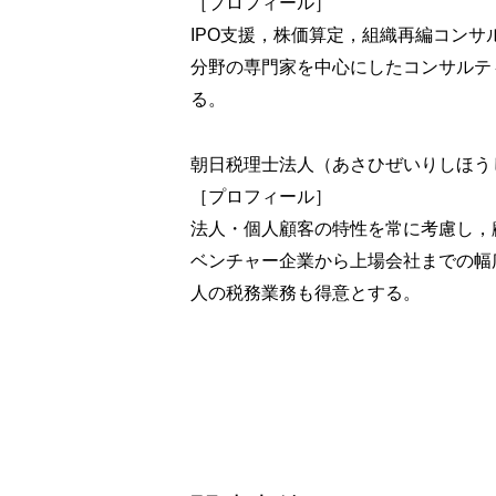
［プロフィール］
第2章 リース期間
IPO支援，株価算定，組織再編コン
QⅡ-2-1 借手の合理的に確実な（リース
分野の専門家を中心にしたコンサルテ
QⅡ-2-2 店舗用不動産の賃貸借契約の形
る。
QⅡ-2-3 店舗用不動産の経済的インセン
QⅡ-2-4 貸手のリース期間の決定
朝日税理士法人（あさひぜいりしほう
QⅡ-2-5 貸店舗の内装設備の耐用年数と
［プロフィール］
QⅡ-2-6 資産除去費用に関連する使用権
法人・個人顧客の特性を常に考慮し，
第3章 借手のリース
ベンチャー企業から上場会社までの幅
QⅡ-3-1 リース開始日における使用権資
人の税務業務も得意とする。
QⅡ-3-2 使用権資産の償却
QⅡ-3-3 貸店舗の賃貸借
QⅡ-3-4 特別仕様の機械装置のリース
QⅡ-3-5 利息相当額の各期への配分
QⅡ-3-6 現在価値の算定に用いる割引率
QⅡ-3-7 従来のオペレーティング・リー
QⅡ-3-8 借手のリース料