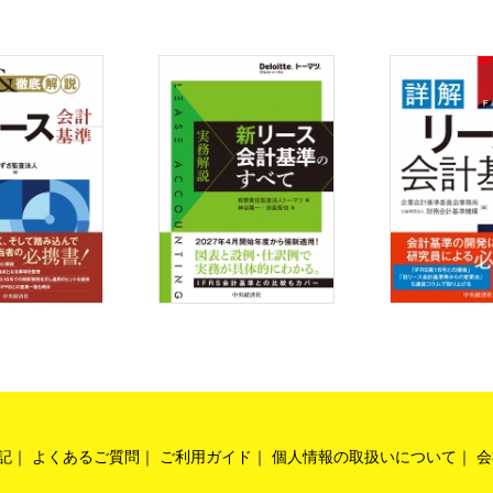
ス料
賃料
額
に確実である購入オプションの行使価額
会計処理 ――独立したリースの処理とリース負債の見直し
会計処理 ――リース範囲が縮小される場合，それ以外の場合
わない借手のリース期間の変更の会計処理
伴わない借手のリース期間に変更がなく，借手のリース料に変更がある場合
ク
取引の特徴
記
よくあるご質問
ご利用ガイド
個人情報の取扱いについて
会
取引に該当するかの判断／