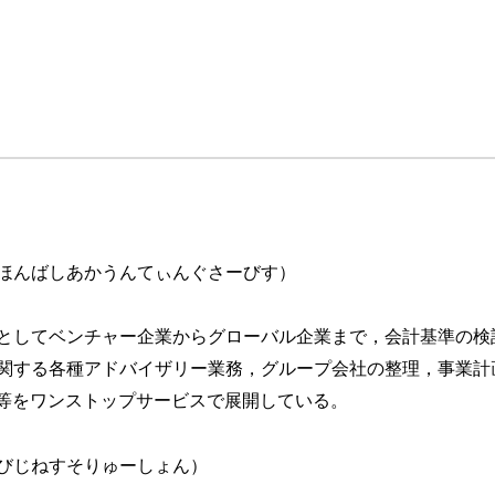
ほんばしあかうんてぃんぐさーびす）
ト契約
としてベンチャー企業からグローバル企業まで，会計基準の検
ない部分の区分（借手）
関する各種アドバイザリー業務，グループ会社の整理，事業計
ナンス・サービス（借手）
務等をワンストップサービスで展開している。
る維持管理費用（借手）
しない部分の区分（貸手）
びじねすそりゅーしょん）
ースを構成しない部分の区分への対価の配分（貸手）