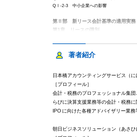
QⅠ-2-3 中小企業への影響
第Ⅱ部 新リース会計基準の適用実務
第1章 リースの識別
QⅡ-1-1 契約に含まれるリースの識別
QⅡ-1-2 特定された資産
QⅡ-1-3 資産の使用を支配する権利の移転
著者紹介
QⅡ-1-4 建設業の重機等のリース
QⅡ-1-5 使用制限のある不動産の賃貸借
日本橋アカウンティングサービス（に
QⅡ-1-6 ショッピングセンターのテナン
QⅡ-1-7 製造業の貸与金型および機械装置
［プロフィール］
QⅡ-1-8 特定運送用車両の配送委託取引
会計・税務のプロフェッショナル集団
QⅡ-1-9 リースを構成する部分と構成し
らびに決算支援業務等の会計・税務に
QⅡ-1-10 リース契約に含まれるメンテ
IPO に向けた各種アドバイザリー業
QⅡ-1-11 店舗用不動産の賃料に含まれ
QⅡ-1-12 リースを構成する部分と構成
朝日ビジネスソリューション（あさひ
QⅡ-1-13 リースを構成する部分とリ