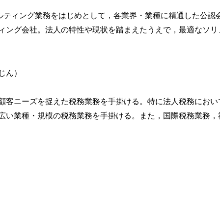
サルティング業務をはじめとして，各業界・業種に精通した公認
）期間
ィング会社。法人の特性や現状を踏まえたうえで，最適なソリ
態とリース期間
ティブを考慮したリース期間
じん）
リース期間
資産
顧客ニーズを捉えた税務業務を手掛ける。特に法人税務において
広い業種・規模の税務業務を手掛ける。また，国際税務業務，
産およびリース負債の計上
スへの影響