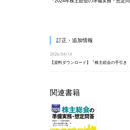
Q5‒11 招集通知の送付形態
『2024年株主総会の準備実務・想定
Q5‒12 ウェブサイトへの掲載
Q5‒13 電子提供措置事項の掲載期間
Q5‒14 電子提供措置の中断
Q5‒15 電子提供措置事項の修正
Q5‒16 EDINET特例の利用
訂正・追加情報
Q5‒17 書面交付請求制度
Q5‒18 交付書面
2026/04/14
Q5‒19 交付書面の記載事項省略
【資料ダウンロード】『株主総会の手引き な
Q5‒20 異議申述手続
Q5‒21 株主総会当日の留意事項
Q6 計算関係書類
関連書籍
Q7 計算関係書類等の監査
Q8 監査役会の監査報告書