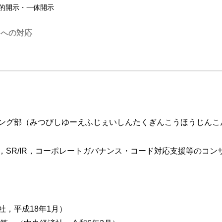
体的開示・一体開示
ドへの対応
あり方の検討
ング部（みつびしゆーえふじぇいしんたくぎんこうほうじんこ
程
招集の取締役会決定事項
，SR/IR，コーポレートガバナンス・コード対応支援等のコ
招集の取締役会議事録
よび株主総会資料の作成
載例
ス通知）記載例
，平成18年1月）