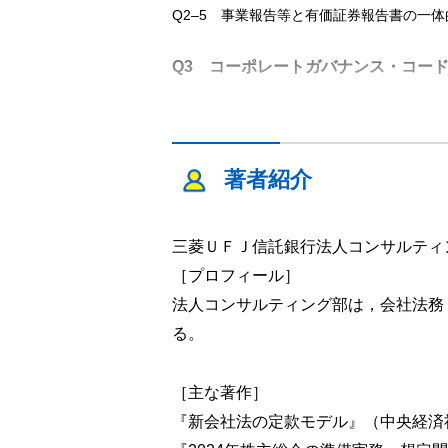
Q2‒5 事業報告等と有価証券報告書の一
Q3 コーポレートガバナンス・コー
Q4 機関投資家の動向
Q5 株主総会資料の電子提供制度
著者紹介
Q5‒1 電子提供制度の概要
Q5‒2 電子提供制度における資料提供の
三菱ＵＦＪ信託銀行法人コンサルティ
Q5‒3 電子提供制度の採用方法
Q5‒4 電子提供制度下における株主総会日
［プロフィール］
Q5‒5 電子提供制度下における株主総会
法人コンサルティング部は，会社法務
Q5‒6 電子提供制度下における株主総会
る。
Q5‒7 電子提供制度における招集通知お
Q5‒8 招集通知（一体型アクセス通知）記
［主な著作］
Q5‒9 一体型ではない招集通知（アクセ
『新会社法の定款モデル』（中央経済社
Q5‒10 招集通知の発送期限