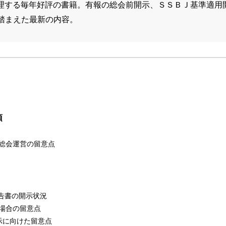
理する毎年好評の書籍。有報の総会前開示、ＳＳＢＪ基準適用
踏まえた最新の内容。
項
主総会運営の留意点
報告書の開示状況
う場合の留意点
示に向けた留意点