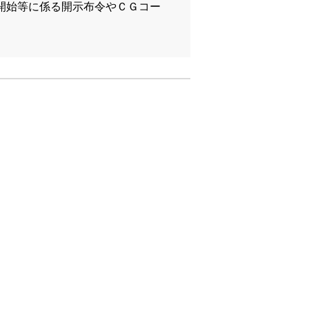
開始等に係る開示布令やＣＧコー