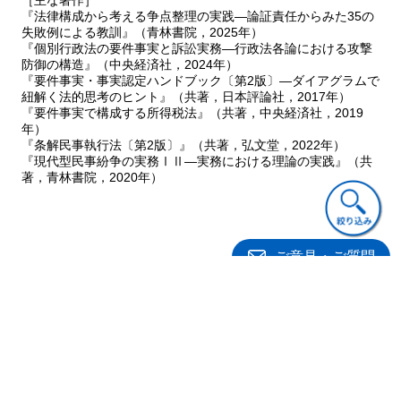
『法律構成から考える争点整理の実践―論証責任からみた35の
失敗例による教訓』（青林書院，2025年）
『個別行政法の要件事実と訴訟実務―行政法各論における攻撃
防御の構造』（中央経済社，2024年）
『要件事実・事実認定ハンドブック〔第2版〕―ダイアグラムで
紐解く法的思考のヒント』（共著，日本評論社，2017年）
『要件事実で構成する所得税法』（共著，中央経済社，2019
年）
『条解民事執行法〔第2版〕』（共著，弘文堂，2022年）
『現代型民事紛争の実務ⅠⅡ―実務における理論の実践』（共
著，青林書院，2020年）
ご意見・ご質問
関連書籍