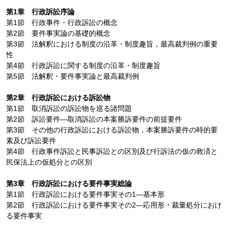
第1章 行政訴訟序論
第1節 行政事件・行政訴訟の概念
第2節 要件事実論の基礎的概念
第3節 法解釈における制度の沿革・制度趣旨，最高裁判例の重要
性
第4節 行政訴訟に関する制度の沿革・制度趣旨
第5節 法解釈・要件事実論と最高裁判例
第2章 行政訴訟における訴訟物
第1節 取消訴訟の訴訟物を巡る諸問題
第2節 訴訟要件―取消訴訟の本案勝訴要件の前提要件
第3節 その他の行政訴訟における訴訟物，本案勝訴要件の時的要
素及び訴訟要件
第4節 行政事件訴訟と民事訴訟との区別及び行訴法の仮の救済と
民保法上の仮処分との区別
第3章 行政訴訟における要件事実総論
第1節 行政訴訟における要件事実その1―基本形
第2節 行政訴訟における要件事実その2―応用形・裁量処分におけ
る要件事実