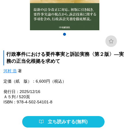
行政事件における要件事実と訴訟実務〈第２版〉―実
務の正当化根拠を求めて
河村 浩
著
定価（紙 版）：6,600円（税込）
発行日：2025/12/16
Ａ５判 / 520頁
ISBN：978-4-502-54101-8
立ち読みする(無料)