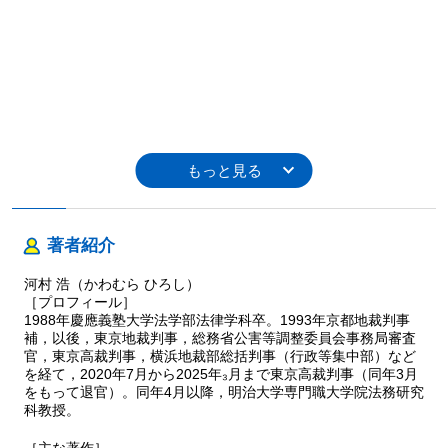
著者紹介
河村 浩（かわむら ひろし）
［プロフィール］
1988年慶應義塾大学法学部法律学科卒。1993年京都地裁判事
補，以後，東京地裁判事，総務省公害等調整委員会事務局審査
官，東京高裁判事，横浜地裁部総括判事（行政等集中部）など
を経て，2020年7月から2025年₃月まで東京高裁判事（同年3月
をもって退官）。同年4月以降，明治大学専門職大学院法務研究
科教授。
［主な著作］