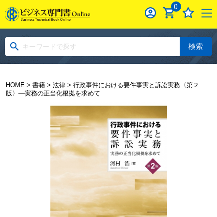
0
検索
HOME
>
書籍
>
法律
> 行政事件における要件事実と訴訟実務〈第２
版〉―実務の正当化根拠を求めて