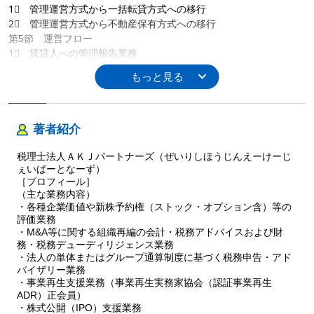
1⃣ 管理運営方式から一括転貸方式への移行
2⃣ 管理運営方式から不動産保有方式への移行
第5節 運営フロー
1⃣ 賃貸人への管理報告業務
2⃣ 賃貸借媒介業務
3⃣ その他管理業務
4⃣ その他物的管理業務
第4章 不動産管理会社の税務
著者紹介
第1節 不動産管理料の設定
税理士法人ＡＫＪパートナーズ（ぜいりしほうじんえーけーじ
1⃣ 不動産管理料に対する税務上の基本的考え
ぇいぱーとなーず）
2⃣ 「個別的否認規定」と「行為または計算の否認」
［プロフィール］
3⃣ 過去の事例考察
（主な業務内容）
第2節 報酬給与・退職金の取扱いにかかる留意事項
・各種企業価値や新株予約権（ストック・オプション含）等の
1⃣ 役員に対する報酬・退職金の取扱い
評価業務
2⃣ 従業員に対する給与・退職金の取扱い
・M&A等に関する組織再編の会計・税務アドバイスおよび財
務・税務デューディリジェンス業務
第3節 不動産管理会社と消費税
・法人の単体またはグループ通算制度に基づく税務申告・アド
1⃣ 課税・非課税の判定
バイザリー業務
2⃣ 消費税の計算
・事業再生支援業務（事業再生実務家協会（認証事業再生
3⃣ 本則課税の場合
ADR）正会員）
4⃣ 簡易課税の場合
・株式公開（IPO）支援業務