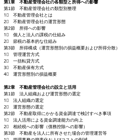
第1章 不動産管理会社の各類型と所得への影響
第1節 不動産管理会社の類型別整理
1⃣ 不動産管理会社とは
2⃣ 不動産管理会社の運営形態
第2節 所得への影響
1⃣ 個人と法人の課税の仕組み
2⃣ 節税の基本的な仕組み
第3節 所得構成（運営形態別の損益概要および所得分散）
1⃣ 管理運営方式
2⃣ 一括転貸方式
3⃣ 不動産保有方式
4⃣ 運営形態別の損益概要
第2章 不動産管理会社の設立と活用
第1節 法人組織および運営形態の選定
1⃣ 法人組織の選定
2⃣ 運営形態の選定
第2節 不動産取得にかかる資金調達で検討すべき事項
1⃣ 法人活用による資金調達能力の向上
2⃣ 相続税への影響（債務控除への影響）
第3節 不動産を法人に所有させた場合の管理運営等
1⃣ 管理事務の簡素化およびコストの削減