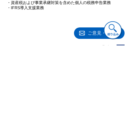
5⃣ ２割特例の適用
・資産税および事業承継対策を含めた個人の税務申告業務
・IFRS導入支援業務
第4節 不動産保有方式と個人所有土地
1⃣ 建物名義と課税関係
2⃣ 土地の貸借の方法と借地権課税
3⃣ 相続時の土地の評価
第5節 国外中古建物の不動産所得に係る損益通算等の特例
ご意見・ご質問
1⃣ 本特例適用時の不動産所得の計算方法
2⃣ 本特例適用時の譲渡所得の計算方法
第6節 タワーマンションの評価方法
1⃣ タワーマンション節税の仕組み
2⃣ 改正された評価の方法
3⃣ 具体例
関連書籍
4⃣ 改正への対応
第5章 不動産管理会社の経営
第1節 経営とは
第2節 経営とキャッシュフロー（CF）
1⃣ 流通時におけるキャッシュフローと税金
2⃣ 契約時におけるキャッシュフローと税金
第3節 経営における周辺知識
1⃣ 印紙税
2⃣ 善管注意義務と原状回復義務