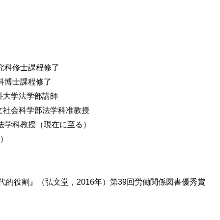
研究科修士課程修了
究科博士課程修了
法科大学法学部講師
学人文社会科学部法学科准教授
部法学科教授（現在に至る）
法）
的役割』（弘文堂，2016年）第39回労働関係図書優秀賞
制度