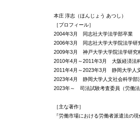
第8章 賃金
1 賃金の意義
本庄 淳志（ほんじょう あつし）
2 賃金水準に関する規制（最賃法ほか）
［プロフィール］
3 賃金支払いの五原則
2004年3月 同志社大学法学部卒業
4 休業手当
5 その他の立法上の規制
2006年3月 同志社大学大学院法学
6 賃金制度の概観
2009年3月 神戸大学大学院法学研
2010年4月～2011年3月 大阪経済
第9章 労働時間と休日・休暇
2011年4月～2023年3月 静岡大
1 労働時間の原則と例外
2023年4月 静岡大学人文社会科学
2 柔軟な労働時間規制
2023年～ 司法試験考査委員（労働
3 労働時間の適正な把握
4 年次有給休暇
［主な著作］
第10章 労働災害
『労働市場における労働者派遣法の現代
1 労基法上の労働災害補償制度と労災保険
2 労災民訴（安全配慮義務）
3 通勤災害