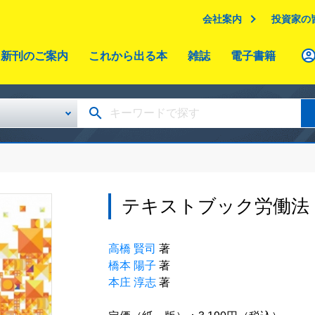
会社案内
投資家の
新刊のご案内
これから出る本
雑誌
電子書籍
テキストブック労働法
高橋 賢司
著
橋本 陽子
著
本庄 淳志
著