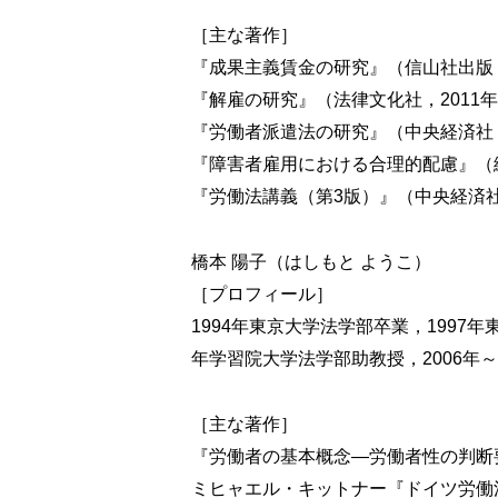
1 労働基準法における労働者の人権の擁護
2 労働者の人格権の保護
［主な著作］
3 セクシュアル・ハラスメント
『成果主義賃金の研究』（信山社出版，
4 パワー・ハラスメント
『解雇の研究』（法律文化社，2011
5 マタニティー・ハラスメント
『労働者派遣法の研究』（中央経済社，
『障害者雇用における合理的配慮』（編
第6章 雇用平等とワーク・ライフ・
『労働法講義（第3版）』（中央経済社
1 男女雇用平等の進展
2 障害者雇用
3 外国人雇用
橋本 陽子（はしもと ようこ）
［プロフィール］
第7章 非典型雇用
1994年東京大学法学部卒業，1997年
1 非典型雇用の実態
年学習院大学法学部助教授，2006
2 雇用保障のあり方
3 パート・有期法による諸規制
［主な著作］
4 労働者派遣
5 高年齢者雇用
『労働者の基本概念―労働者性の判断要
ミヒャエル・キットナー『ドイツ労働法