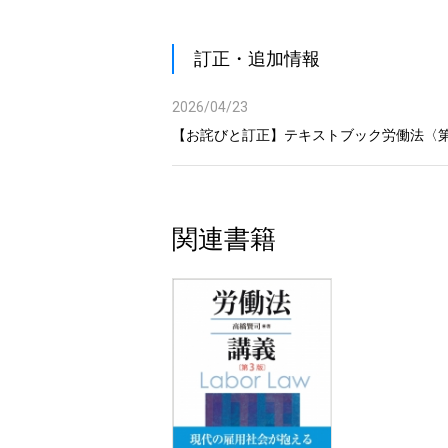
4 労災保険給付と損害賠償等との調整
訂正・追加情報
第11章 人事異動と企業組織の再編
1 昇進・昇格および降格
2026/04/23
2 休職
【お詫びと訂正】テキストブック労働法〈第
3 配転（配置転換）
4 出向・転籍
5 企業組織の再編と労働関係
関連書籍
第12章 懲戒処分
1 企業秩序論と懲戒
2 懲戒処分の効力
3 懲戒の具体的事由
4 公益通報
第13章 労働契約の終了
1 解雇の自由と労基法上の解雇制限