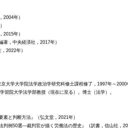
2004年）
年）
2015年）
著，中央経済社，2017年）
バランス
，2022年）
東京大学大学院法学政治学研究科修士課程修了，1997年～2000
年～学習院大学法学部教授（現在に至る）。博士（法学）。
素と判断方法』（弘文堂，2021年）
判例50選―裁判官が描く労働法の歴史』（訳書，信山社，20