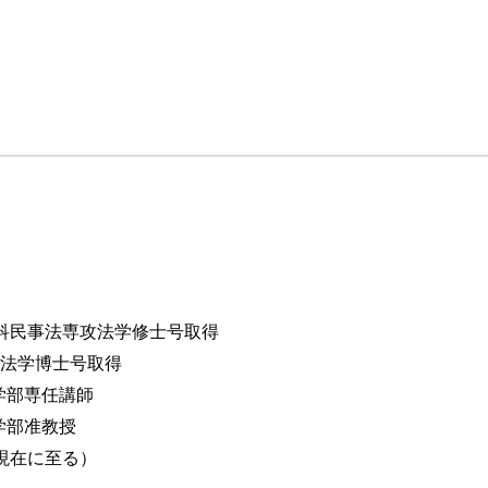
究科民事法専攻法学修士号取得
学法学博士号取得
法学部専任講師
法学部准教授
（現在に至る）
ントからの保護