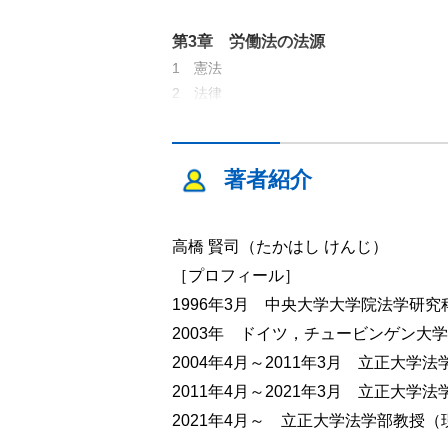
第3章 労働法の法源
1 憲法
2 法律
3 労働協約
4 就業規則
5 労働契約
著者紹介
6 労使協定（事業場協定）
7 労使慣行
高橋 賢司（たかはし けんじ）
第4章 採用（内定）と試用期間
［プロフィール］
1 採用の自由
1996年3月 中央大学大学院法学研
2 採用の自由の制約
2003年 ドイツ，チュービンゲン大
3 採用内定
2004年4月～2011年3月 立正大学
4 試用期間
2011年4月～2021年3月 立正大学
2021年4月～ 立正大学法学部教授
第5章 労働者の人権保障とハラスメ