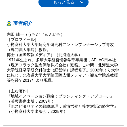
著者紹介
内田 純一（うちだ じゅんいち）
［プロフィール］
小樽商科大学大学院商学研究科アントレプレナーシップ専攻
（専門職大学院）教授。
博士（国際広報メディア）（北海道大学）
1971年生まれ。多摩大学経営情報学部卒業後，AFLAC日本社
（現アフラック生命保険株式会社）勤務。この間，北海道大学
大学院経済学研究科修士（経営学）課程修了。2002年より大学
に転じ，北海道大学大学院国際広報メディア・観光学院准教授
等を経て2017年より現職。
［主な著作］
『地域イノベーション戦略：ブランディング・アプローチ』
（芙蓉書房出版，2009年）
『ホスピタリティの戦略論理：感情労働と接客対話の経営学』
（小樽商科大学出版会，2025年）