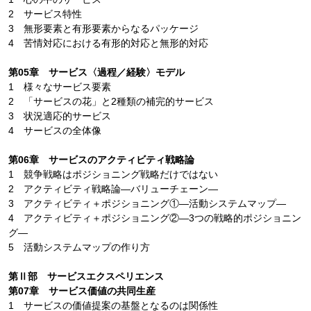
2 サービス特性
3 無形要素と有形要素からなるパッケージ
4 苦情対応における有形的対応と無形的対応
第05章 サービス〈過程／経験〉モデル
1 様々なサービス要素
2 「サービスの花」と2種類の補完的サービス
3 状況適応的サービス
4 サービスの全体像
第06章 サービスのアクティビティ戦略論
1 競争戦略はポジショニング戦略だけではない
2 アクティビティ戦略論―バリューチェーン―
3 アクティビティ＋ポジショニング①―活動システムマップ―
4 アクティビティ＋ポジショニング②―3つの戦略的ポジショニン
グ―
5 活動システムマップの作り方
第Ⅱ部 サービスエクスペリエンス
第07章 サービス価値の共同生産
1 サービスの価値提案の基盤となるのは関係性