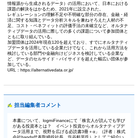
情報源から生成されるデータ）の活用において、日本における
課題の解決をはかるため、2021年に設立された。
レギュレーションの理解不足や不明確な部分の存在、金融・経
済に関する知識とデータ分析スキルを兼ねそろえた人材の不
足、コスト・ベネフィットの評価手法の未確立など、オルタナ
ティブデータの活用に際しての多くの課題について参加団体と
ともに取り組んでいる。
加盟団体は2024年現在120を超えており、すでにオルタナティ
ブデータを活用している企業だけでなく、これから活用方法を
検討している部門や金融向けビジネスを検討している企業な
ど、データのセルサイド・バイサイドを超えた幅広い団体が参
加している。
URL：https://alternativedata.or.jp/
担当編集者コメント
本書について、logmiFinanceにて「株玄人が読んでも学び
がある投資本とは？ イベント投資からオルタナティブデ
ータ活用まで、視野を広げる必読書3冊＋α」（評者：株式
会社hands代表取締役社長、塩谷航平氏）としてご紹介い