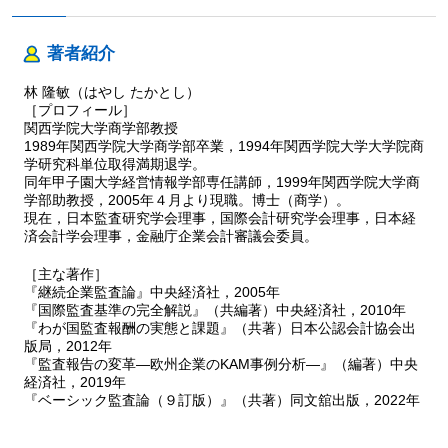
著者紹介
林 隆敏（はやし たかとし）
［プロフィール］
関西学院大学商学部教授
1989年関西学院大学商学部卒業，1994年関西学院大学大学院商
学研究科単位取得満期退学。
同年甲子園大学経営情報学部専任講師，1999年関西学院大学商
学部助教授，2005年４月より現職。博士（商学）。
現在，日本監査研究学会理事，国際会計研究学会理事，日本経
済会計学会理事，金融庁企業会計審議会委員。
［主な著作］
『継続企業監査論』中央経済社，2005年
『国際監査基準の完全解説』（共編著）中央経済社，2010年
『わが国監査報酬の実態と課題』（共著）日本公認会計協会出
版局，2012年
『監査報告の変革―欧州企業のKAM事例分析―』（編著）中央
経済社，2019年
『ベーシック監査論（９訂版）』（共著）同文舘出版，2022年