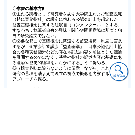
〇本書の基本方針
①主たる読者として研究者を志す大学院生および監査規範
（特に実務指針）の設定に携わる公認会計士を想定した，
監査基礎概念に関する注釈書（コンメンタール）とする。
すなわち，執筆者自身の興味・関心や問題意識に基づく独
自の研究論文ではない。
②必要な範囲で基礎概念に関連する監査規範・制度に言及
するが，企業会計審議会「監査基準」，日本公認会計士協
会の各種実務指針などの存在や記述内容を前提とした議論
を展開するのではなく，基準や指針の記述内容の基礎にあ
る理論や歴史的経緯を明らかにするように努める。
③（懐古趣味に陥らないように留意しながら）これまでの
研究の蓄積を踏まえて現在の視点で概念を考察するという
アプローチを採る。
〇具体的な検討内容
①概念の定義の明確化，当該概念を示す用語の整理
②概念の意味合いの変遷およびその理論的・制度的背景の
考察
③関係する文献の棚卸し
④用語の表記（日本語・英語）の揺らぎ，翻訳上の問題，
日本独自の用語法の整理
⑤監査理論における概念の位置づけおよび関連する概念へ
の言及