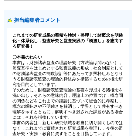
担当編集者コメント
これまでの研究成果の蓄積を検討・整理して諸概念を明確
化・体系化し，監査研究と監査実践の「橋渡し」を志向す
る研究書！
〇本書のねらい
本書は，財務諸表監査の理論研究（方法論は問わない），
監査基準をはじめとする監査規範の形成，社会制度として
の財務諸表監査の制度設計等にあたって参照枠組みとなり
うる財務諸表監査の理論的枠組みを構築するための概念研
究を目的としています。
そのために，財務諸表監査理論の基礎を形成する諸概念を
洗い出し，それらの意味内容，理論上の位置づけ，概念間
の関係などをこれまでの議論に基づいて総合的に考察し，
概念の曖昧さや不明確さを解消し，学界として共有すべき
理解を示すとともに，解明すべき残された課題がある場合
には，それを指摘しています。
本書の内容は，新しい研究領域を独自に切り開くものでは
なく，これまでに蓄積された研究成果を整理し，今後の監
査研究・実務・教育に資することを目指しています。