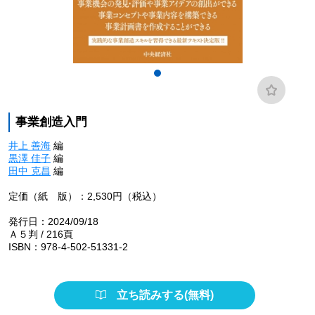
事業創造入門
井上 善海
編
黒澤 佳子
編
田中 克昌
編
定価（紙 版）：2,530円（税込）
発行日：2024/09/18
Ａ５判 / 216頁
ISBN：978-4-502-51331-2
立ち読みする(無料)