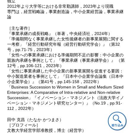
独立
2012年より大学等における非常勤講師，2023年より現職
専門は，経営戦略論，事業創造論，中小企業経営論，事業承継
論
［主な著作］
『事業承継の成長戦略』（単著，中央経済社，2024年）
「準備期間なく事業承継した女性後継者の新事業展開に関する
一考察」『経営行動研究年報（経営行動研究学会）』（第32
号，pp.71-75，2023年）
「女性への事業承継における準備期間不足の影響：中小企業の
親族内承継を事例として」『事業承継（事業承継学会）』 （第
12号，pp.106-121，2023年）
「女性に事業承継した中小企業の新事業展開を促進する要因：
中小製造業者を事例として」『日本中小企業学会論集（日本中
小企業学会）』（第41号，pp.145-158，2022年）
「Business Succession to Women in Small and Medium Sized
Enterprises: A Comparative of Intra-relative and Non-relative
Succession」『イノベーション・マネジメント（法政大学イノ
ベーション・マネジメント研究センター）』（No.19，pp.91-
112，2022年）
田中 克昌（たなか かつまさ）
［プロフィール］
文教大学経営学部准教授，博士（経営学）