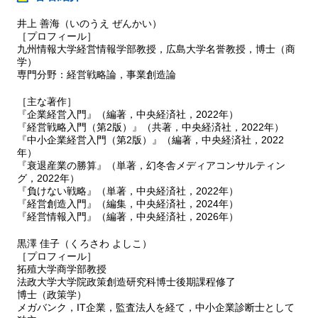
井上 善海（いのうえ ぜんかい）
［プロフィール］
九州情報大学経営情報学部教授，広島大学名誉教授，博士（商
学）
専門分野：経営戦略論，事業創造論
［主な著作］
『企業経営入門』（編著，中央経済社，2022年）
『経営戦略入門（第2版）』（共著，中央経済社，2022年）
『中小企業経営入門（第2版）』（編著，中央経済社，2022
年）
『衰退産業の勝算』（単著，幻冬舎メディアコンサルティン
グ，2022年）
『負けない戦略』（単著，中央経済社，2022年）
『経営創造入門』（編集，中央経済社，2024年）
『経営情報入門』（編著，中央経済社，2026年）
黒澤 佳子（くろさわ よしこ）
［プロフィール］
拓殖大学商学部教授
法政大学大学院政策創造研究科博士後期課程修了
博士（政策学）
メガバンク，IT企業，監査法人を経て，中小企業診断士として