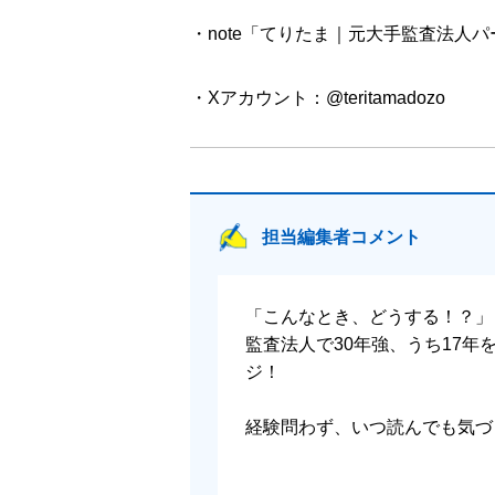
Column スタッフの景色、シニアスタッ
・note「てりたま｜元大手監査法人
第５章 プロジェクトマネジメント
・Xアカウント：@teritamadozo
5.1 スタッフに求められるプロジェクトマ
Column 個人的タスク管理遍歴
第６章 監査と倫理観
担当編集者コメント
6.1 公認会計士の倫理観は高いのか／6.
「こんなとき、どうする！？」
Column 公認会計士の倫理観と不正のト
監査法人で30年強、うち17
ジ！
第７章 公認会計士の働き方
経験問わず、いつ読んでも気づ
7.1 社会人としての公認会計士／7.2 
キャリアの両立