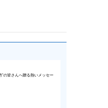
が持っているか
勢"の皆さんへ贈る熱いメッセー
に出ることの重要性／7.5 ライフイベントと