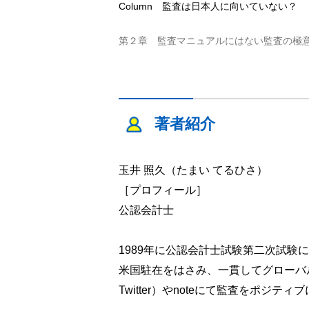
Column 監査は日本人に向いていない？
第２章 監査マニュアルにはない監査の極
2.1 監査手続実施の基本動作／2.2 監
Column 監査調書の形式面での留意事項
著者紹介
第３章 監査先との接し方
玉井 照久（たまい てるひさ）
3.1 監査現場のコミュニケーション総論／
［プロフィール］
信頼を得るには／3.6 監査先と対立すると
公認会計士
第４章 監査チーム内のコミュニケーショ
1989年に公認会計士試験第二次試
4.1 監査チーム内のコミュニケーション、
米国駐在をはさみ、一貫してグローバル
ションを改善する／4.5 はじめて後輩を持
Twitter）やnoteにて監査をポジ