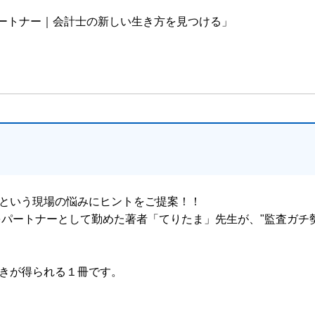
フの景色
パートナー｜会計士の新しい生き方を見つける」
ネジメント／5.2 無数のタスクを管理するために／5.3 ボールは誰
2 公認会計士が道を踏みはずすとき
という現場の悩みにヒントをご提案！！
ライアングル
年をパートナーとして勤めた著者「てりたま」先生が、"監査ガチ
きが得られる１冊です。
監査における責任感と気配り／7.3 プロフェッショナルとは／7.4 現場