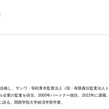
意
査調書のNGワード／2.3 監査調書で最後にチェックすること／2.4 会
3.2 監査先との距離感／3.3 会社をより深く理解するために／3.4 
き／3.7 監査先を怒らせてしまったら……
ン
験に合格し、サンワ・等松青木監査法人（現・有限責任監査法人
実は難しい／4.2 監査チームメンバーの役割／4.3 「IT専門家」とい
企業の監査を担当。2005年パートナー就任。2022年に退職
ったら
ティブに語る。関西学院大学経済学部卒業。