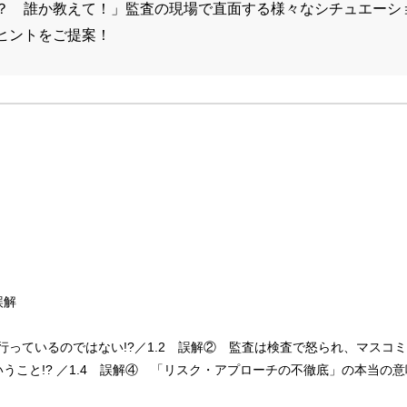
？ 誰か教えて！」監査の現場で直面する様々なシチュエーシ
ヒントをご提案！
誤解
行っているのではない!?／1.2 誤解② 監査は検査で怒られ、マスコミか
こと!? ／1.4 誤解④ 「リスク・アプローチの不徹底」の本当の意味