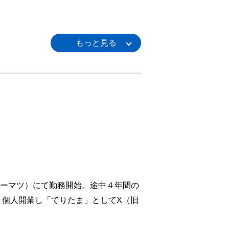
計上の見積りの監査
監査先から相談されたとき／3.5 監査先から
トーマツ）にて勤務開始。途中４年間の
う誤解／4.4 監査チーム内のコミュニケー
、個人開業し「てりたま」としてX（旧