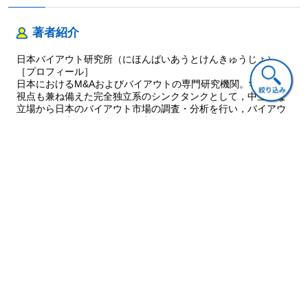
1 グリーンオンの会社概要
2 事業承継に至るまでの背景
著者紹介
3 投資実行後の経営支援
4 「 グリーンオン」を次のステージへ
日本バイアウト研究所（にほんばいあうとけんきゅうじょ）
［プロフィール］
第7章 創業社長とバイアウト・ファンドが利害をともにする運命
日本におけるM&Aおよびバイアウトの専門研究機関。学術的な
共同体型投資─SBIC とのパートナーシップの事例─
視点も兼ね備えた完全独立系のシンクタンクとして，中立的な
1 SBIC の概要
立場から日本のバイアウト市場の調査・分析を行い，バイアウ
トに関する出版物の刊行・販売，セミナー・カンファレンスの
2 本邦フードデリバリー市場の概要
企画・開催，同分野に関する調査の受託を行っている。具体的
3 投資に至った経緯および案件のストラクチャー
には，日本のバイアウト市場の統計データを定期的に作成し，
『日本バイアウト市場年鑑』の刊行，Japan Buy-out Deal
第8章 日本発の世界市場創造に向けたウォッチニアングループの
Conferenceなどのカンファレンスの開催，各種の調査の受託な
挑戦─新たな事業成長の形─
どを手がけている
1 ウォッチニアングループの概要
URL:https://www.jbo-research.com/
2 本件実行の背景
3 アドバンテッジパートナーズの理念と特徴
4 本件の実行スキーム
5 APによる経営支援
ご意見・ご質問
第9章 創業者への依存度を抑えた組織的経営体制への移行─持続
的な成長を目指すヴイ・エス・テクノロジーの事例─