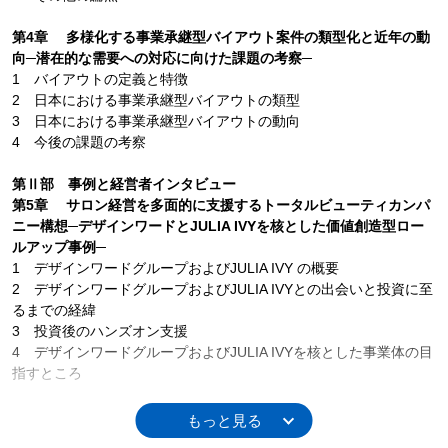
第4章 多様化する事業承継型バイアウト案件の類型化と近年の動
向─潜在的な需要への対応に向けた課題の考察─
1 バイアウトの定義と特徴
2 日本における事業承継型バイアウトの類型
3 日本における事業承継型バイアウトの動向
4 今後の課題の考察
第Ⅱ部 事例と経営者インタビュー
第5章 サロン経営を多面的に支援するトータルビューティカンパ
ニー構想─デザインワードとJULIA IVYを核とした価値創造型ロー
ルアップ事例─
1 デザインワードグループおよびJULIA IVY の概要
2 デザインワードグループおよびJULIA IVYとの出会いと投資に至
るまでの経緯
3 投資後のハンズオン支援
4 デザインワードグループおよびJULIA IVYを核とした事業体の目
指すところ
第6章 オーナー企業の事業承継と組織型経営への移行におけるバ
イアウト・ファンドの役割─グリーンオンの事例─