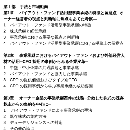
第Ⅰ部 手法と市場動向
第1章 バイアウト・ファンド活用型事業承継の特徴と留意点─オ
ーナー経営者の視点と判断軸に焦点をあてた考察―
1 バイアウト・ファンド活用型事業承継の特徴
2 株式承継と経営承継
3 事業承継における重要な視点と判断軸
4 バイアウト・ファンド活用型事業承継における税務上の留意点
第2章 事業承継におけるバイアウト・ファンドおよび外部経営人
材の活用─CFO 採用の事例からみる企業変革─
1 中堅・中小企業の共通課題と事業承継
2 バイアウト・ファンドと協力した事業承継
3 CFO の提供価値およびタイプ別CFO
4 CFO の採用事例から学ぶ事業承継の成功要因
第3章 オーナー企業の事業承継案件の法務─分散した株式の既存
株主からの集約を中心に─
1 バイアウト・ファンドによる事業承継の手法
2 既存株式の集約方法
3 デューデリジェンスへの対応
4 その他の論点