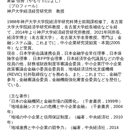
家森 信善（やもり のぶよし）
［プロフィール］
神戸大学経済経営研究所 教授
1988年神戸大学大学院経済学研究科博士前期課程修了。名古屋
大学大学院経済学研究科教授，名古屋大学総長補佐などを経
て，2014年より神戸大学経済経営研究所教授。2021年同所長。
経済学博士（名古屋大学）。名古屋大学名誉教授。専門は，金
融システム論。これまでに，中小企業研究奨励賞・本賞(2005
年）など受賞。
現在，日本学術会議連携会員，日本金融学会常任理事，日本保
険学会理事． 日本FP学会理事，日本経済学会代議員などの学会
役員の他，財務省財政制度等審議会委員，中小企業庁中小企業
政策審議会金融小委員会委員長，地域経済活性化支援機構
(REVIC) 社外取締役などを務める。また，これまでに，金融庁
参与，金融審議会委員，金融機能強化審査会委員などを歴任し
ている。
［主な著作］
『日本の金融機関と金融市場の国際化』（千倉書房，1999年）
『地域金融システムの危機と中小企業金融』（千倉書房，2004
年）
『地域の中小企業と信用保証制度』（編著，中央経済社，2010
年）
『地域連携と中小企業の競争力』（編著，中央経済社，2014