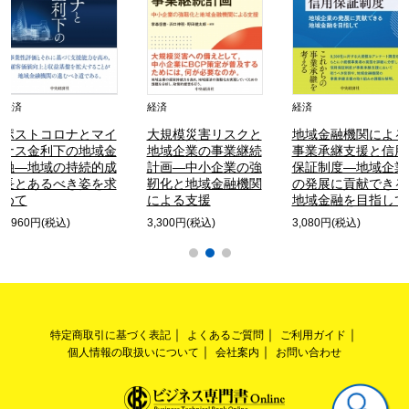
経済
経済
経済
ポストコロナとマイ
大規模災害リスクと
地域金融機関による
ナス金利下の地域金
地域企業の事業継続
事業承継支援と信用
融―地域の持続的成
計画―中小企業の強
保証制度―地域企業
長とあるべき姿を求
靭化と地域金融機関
の発展に貢献できる
めて
による支援
地域金融を目指して
3,960円(税込)
3,300円(税込)
3,080円(税込)
特定商取引に基づく表記
よくあるご質問
ご利用ガイド
個人情報の取扱いについて
会社案内
お問い合わせ