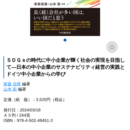
ＳＤＧｓの時代に中小企業が輝く社会の実現を目指し
て―日本の中小企業のサステナビリティ経営の実践と
ドイツ中小企業からの学び
家森 信善
編著
山本 聡
編著
定価（紙 版）：3,520円（税込）
発行日：2024/03/18
Ａ５判 / 244頁
ISBN：978-4-502-48451-3