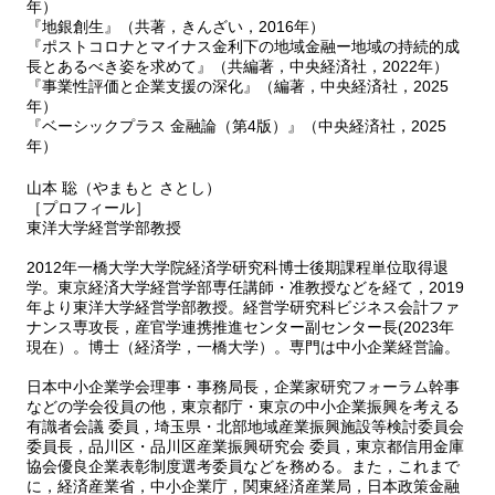
年）
『地銀創生』（共著，きんざい，2016年）
『ポストコロナとマイナス金利下の地域金融ー地域の持続的成
長とあるべき姿を求めて』（共編著，中央経済社，2022年）
『事業性評価と企業支援の深化』（編著，中央経済社，2025
年）
『ベーシックプラス 金融論（第4版）』（中央経済社，2025
年）
山本 聡（やまもと さとし）
［プロフィール］
東洋大学経営学部教授
2012年一橋大学大学院経済学研究科博士後期課程単位取得退
学。東京経済大学経営学部専任講師・准教授などを経て，2019
年より東洋大学経営学部教授。経営学研究科ビジネス会計ファ
ナンス専攻長，産官学連携推進センター副センター長(2023年
現在）。博士（経済学，一橋大学）。専門は中小企業経営論。
日本中小企業学会理事・事務局長，企業家研究フォーラム幹事
などの学会役員の他，東京都庁・東京の中小企業振興を考える
有識者会議 委員，埼玉県・北部地域産業振興施設等検討委員会
委員長，品川区・品川区産業振興研究会 委員，東京都信用金庫
協会優良企業表彰制度選考委員などを務める。また，これまで
に，経済産業省，中小企業庁，関東経済産業局，日本政策金融