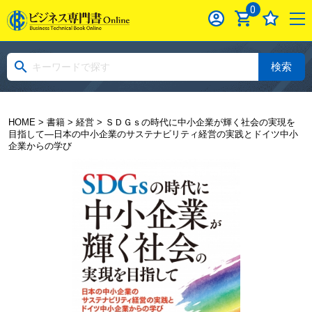
0
検索
HOME
>
書籍
>
経営
> ＳＤＧｓの時代に中小企業が輝く社会の実現を
目指して―日本の中小企業のサステナビリティ経営の実践とドイツ中小
企業からの学び