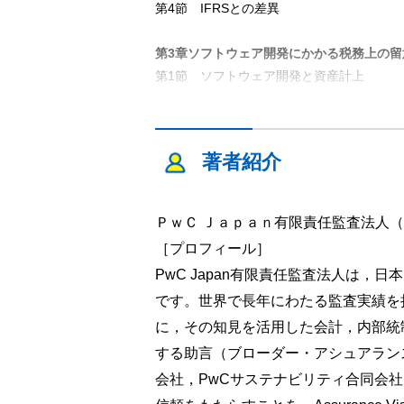
第4節 IFRSとの差異
第3章ソフトウェア開発にかかる税務上の留
第1節 ソフトウェア開発と資産計上
第2節 ソフトウェア開発と税額控除
第3節 ソフトウェアと国際取引
第4節 NFT（非代替性トークン）にかか
著者紹介
第4章ソフトウェア開発にかかるリスクマネ
第1節 KPI管理による「攻め」のリスク対
ＰｗＣ Ｊａｐａｎ有限責任監査法人
第2節 不正リスク対応
［プロフィール］
第3節 コンプライアンスリスク対応
PwC Japan有限責任監査法人は
です。世界で長年にわたる監査実績を
第5章ソフトウェア産業におけるゲームコン
第1節 ゲーム業界の会計実務
に，その知見を活用した会計，内部統
第2節 収益認識
する助言（ブローダー・アシュアラン
第3節 ゲーム制作費に関する諸論点
会社，PwCサステナビリティ合同会
第4節 まとめ