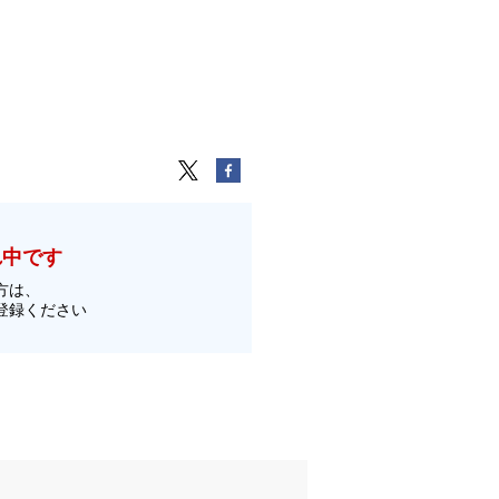
れ中です
方は、
登録ください