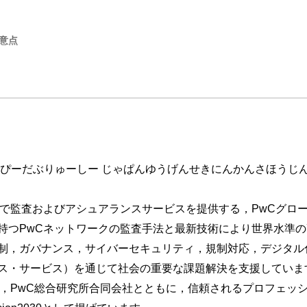
意点
る税務上の論点
ジメント上の留意点
応
（ぴーだぶりゅーしー じゃぱんゆうげんせきにんかんさほうじ
，日本で監査およびアシュアランスサービスを提供する，PwCグ
持つPwCネットワークの監査手法と最新技術により世界水準
テンツの会計上の論点
制，ガバナンス，サイバーセキュリティ，規制対応，デジタル
ス・サービス）を通じて社会の重要な課題解決を支援していま
社，PwC総合研究所合同会社とともに，信頼されるプロフェッ