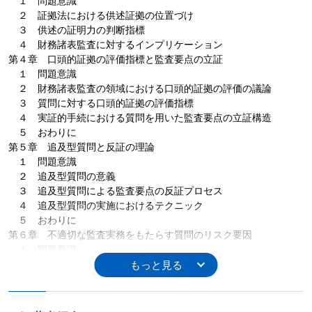
１ 問題意識
２ 証拠法における供述証拠の位置づけ
３ 供述の証明力の判断指標
４ 財務諸表監査に対するインプリケーション
第４章 口頭的証拠の評価指標と監査要点の立証
１ 問題意識
２ 財務諸表監査の領域における口頭的証拠の評価の議論
３ 質問に対する口頭的証拠の評価指標
４ 実証的手続における質問を用いた監査要点の立証構造
５ おわりに
第５章 追及型質問と反証の理論
１ 問題意識
２ 追及型質問の意義
３ 追及型質問による監査要点の反証プロセス
４ 追及型質問の実施におけるテクニック
５ おわりに
第６章 不適切な監査実務をもたらす質問のリスク要因
１ 問題意識
２ 監査人の技能と経験からもたらされるリスク
３ 監査人の認知バイアスのリスク
４ おわりに
第７章 質問実施上の不備に関するPCAOB検査報告書の分析