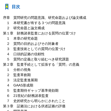
目次
序章 質問研究の問題意識、研究命題および論文構成
１ 本研究書が有する３つの問題意識
２ 研究命題と論文構成
第１章 財務諸表監査における質問の位置づけ
１ 本章の研究命題
２ 質問の目的およびその対象者
３ 監査技術としての質問の位置づけ
４ 口頭的証拠の信頼性
５ 質問の定義と取り組むべき研究課題
第２章 監査手続として拡張する「質問」の意義
１ 分析の視角
２ 監査草創期
３ 法定監査進展期
４ GAAS形成期
５ 監査期待ギャップ基準発効期
６ 21世紀の財務諸表監査
７ 史的研究から明らかにされたこと
第３章 証拠法における供述証拠の評価