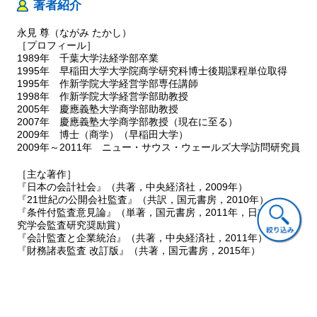
著者紹介
１ 問題意識
２ データの範囲と分析の視点
永見 尊（ながみ たかし）
３ 質問の不備が指摘された監査手続の対象
［プロフィール］
４ 質問の不備をもたらした原因の分析
1989年 千葉大学法経学部卒業
５ 質問と職業的懐疑心
1995年 早稲田大学大学院商学研究科博士後期課程単位取得
1995年 作新学院大学経営学部専任講師
第８章 不適切な質問手続に関するAAERの分析
1998年 作新学院大学経営学部助教授
１ 問題意識
2005年 慶應義塾大学商学部助教授
２ データの範囲と分析の視点
2007年 慶應義塾大学商学部教授（現在に至る）
３ 質問の不備が指摘された監査手続の対象
2009年 博士（商学）（早稲田大学）
４ 質問の不備をもたらした原因の分析
2009年～2011年 ニュー・サウス・ウェールズ大学訪問研究員
５ 監査の失敗と職業的懐疑心
［主な著作］
第９章 質問の実施プロセスと職業的懐疑心
『日本の会計社会』（共著，中央経済社，2009年）
１ 問題意識
『21世紀の公開会社監査』（共訳，国元書房，2010年）
２ 質問の実施プロセスの枠組み
『条件付監査意見論』（単著，国元書房，2011年，日本監査研
３ 職業的懐疑心が有する２つの側面
究学会監査研究奨励賞）
４ 質問の各フェーズに適用される職業的懐疑心
『会計監査と企業統治』（共著，中央経済社，2011年）
５ おわりに
『財務諸表監査 改訂版』（共著，国元書房，2015年）
「公正価値監査における合理性の判断規準」『會計』（単著，
第10章 フェーズ１：思考のフレーミングに基づくアサーションの
2017年，日本会計研究学会学会賞）
設定
『監査の質に対する規制』（共著，国元書房，2021年）
１ 問題意識
２ 確証バイアスの意義