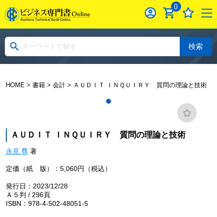
0
検索
HOME
>
書籍
>
会計
> ＡＵＤＩＴ ＩＮＱＵＩＲＹ 質問の理論と技術
ＡＵＤＩＴ ＩＮＱＵＩＲＹ 質問の理論と技術
永見 尊
著
定価（紙 版）：5,060円（税込）
発行日：2023/12/28
Ａ５判 / 296頁
ISBN：978-4-502-48051-5