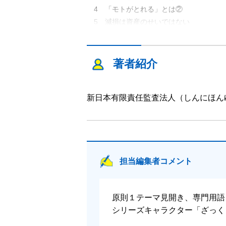
4 「モトがとれる」とは②
5 減損は資産のせいではない
6 減損会計と時価会計
7 減損会計の適用対象
■減損会計の手順
著者紹介
第２章 資産のグルーピングとは
新日本有限責任監査法人（しんにほん
1 資産のグルーピング①
2 資産のグルーピング②
3 資産のグルーピング③
4 資産のグルーピング④
5 グルーピングの重要性
担当編集者コメント
6 共用資産のグルーピング
7 遊休資産のグルーピング
■α社の資産のグルーピングの結果
原則１テーマ見開き、専門用語
シリーズキャラクター「ざっく
第３章 減損の兆候の把握