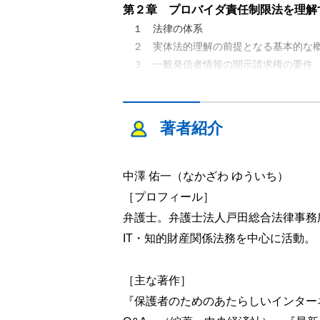
第２章 プロバイダ責任制限法を理解
１ 法律の体系
２ 実体法的理解の前提となる基本的な
３ 一般発信者情報の開示請求権の要件
４ 特定発信者情報開示請求権の要件
５ 関連電気通信役務提供者に対する発信
６ 発信者情報開示命令
著者紹介
第３章 発信者情報開示請求の流れ
１ 初動対応
中澤 佑一（なかざわ ゆういち）
１ URLの確認
［プロフィール］
２ 投稿時期の確認
弁護士。弁護士法人戸田総合法律事務
３ 管理者の調査
IT・知的財産関係法務を中心に活動。
２ ウェブページの証拠化と証拠の保存
１ 最初の段階で証拠を保存しておく
［主な著作］
２ どのような情報を証拠として保存す
３ 保存する方法・手順
『保護者のためのあたらしいインター
３ 権利侵害性の検討