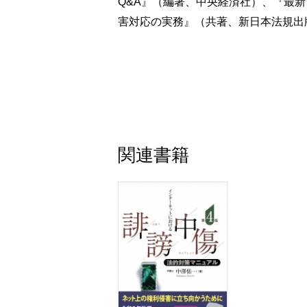
Q&A』（編著、中央経済社）、『最
４ 戦略と手続の選択
害対応の実務』（共著、新日本法規出
１ ルートと手続の種類
２ 本書が推奨する方式
３ 提供命令は非推奨
４ 消去禁止命令の活用場面は限定的
５ 疎明と立証
５ CPに対する発信者情報開示命令
１ 国際裁判管轄について
関連書籍
２ 国内の裁判管轄
３ 発信者情報開示命令申立て
４ 審理の流れの詳細
５ 意見聴取を踏まえて発信者情報目録
６ 申立書の写しの交付と決定の告知
６ AP等に対する発信者情報開示請求
１ APの特定
２ APに対する開示請求の手続
３ APに対する発信者情報開示命令の
４ 申立ての趣旨の方式（発信者の特定