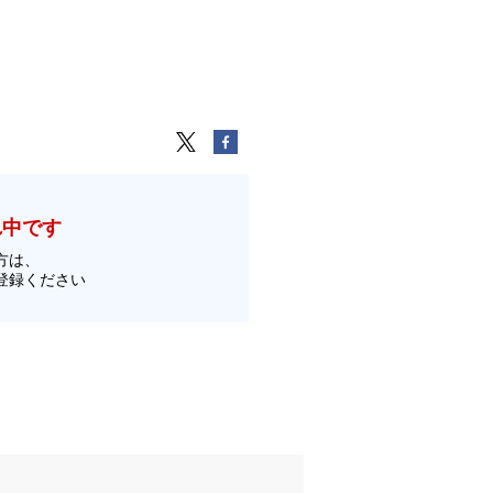
れ中です
方は、
登録ください