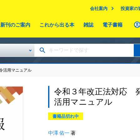
会社案内
投資家の
新刊のご案内
これから出る本
雑誌
電子書籍
令活用マニュアル
令和３年改正法対応 
活用マニュアル
書籍品切れ中
中澤 佑一
著