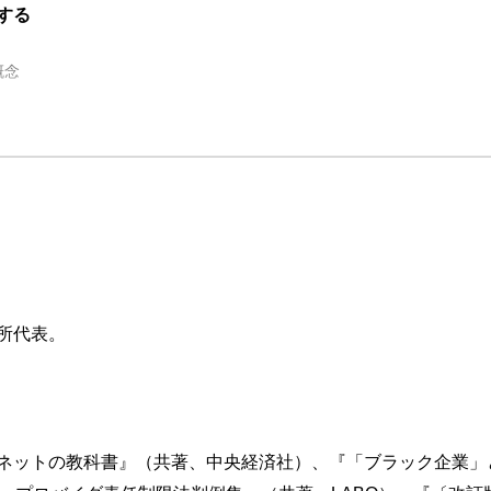
する
概念
者情報開示請求権
所代表。
必要性
べきか
ネットの教科書』（共著、中央経済社）、『「ブラック企業」