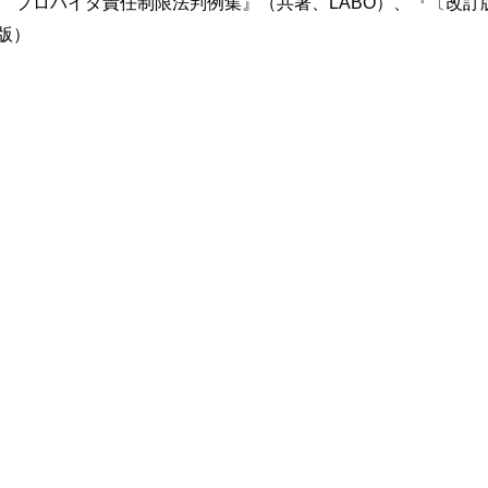
新 プロバイダ責任制限法判例集』（共著、LABO）、『〔改
版）
の変更をする
方法
申立て
方法）