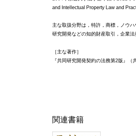
５ 競合製品等の生産・販売の制
and Intellectual Property Law and P
６ 共同研究開発の成果の帰属等
７ 共同研究開発の成果の秘密保持義
主な取扱分野は，特許，商標，ノウハ
８ 共同研究開発の成果である技術を
研究開発などの知的財産取引，企業法
９ 共同研究開発に伴う情報交換
10 ケーススタディ
［主な著作］
第 ５ 章 大学・研究機関との産学
『共同研究開発契約の法務第2版』（共
第１節 大学・研究機関との共同研究開
１ はじめに
２ 大学等との共同研究開発案件に臨
３ 共同研究開発契約時点における成
Q&A 大学との共同研究開発におけ
Q&A 共有成果の実施に関する大学
４ 企業による独占的実施権の維持
関連書籍
５ 不実施補償
６ 特許に関する費用負担