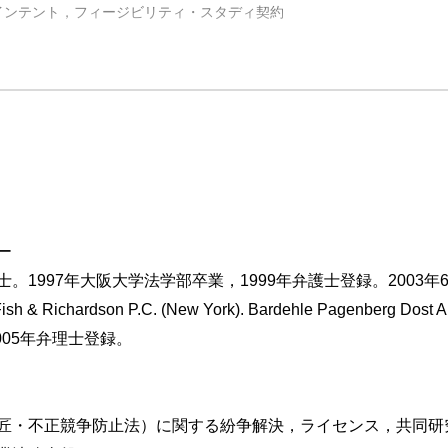
ンテント，フィージビリティ・スタディ契約
要性
ント
約
ー
は
大阪大学法学部卒業，1999年弁護士登録。2003年6月University 
の内容
ichardson P.C. (New York). Bardehle Pagenberg Dost A
005年弁理士登録。
・内容・形式
拘束力
匠・不正競争防止法）に関する紛争解決，ライセンス，共同研