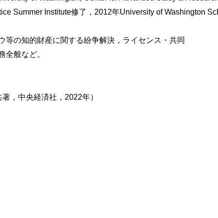
限
ractice Summer Institute修了，2012年University of Washington 
務，改良発明等
ウ等の知的財産に関する紛争解決，ライセンス・共同
利用した製品の取扱い
務全般など。
連携，外国企業やスタートアップとの共同研究開発
著，中央経済社，2022年）
発
む際の基本的視座
果取扱いに関する取決め
る成果の譲り受け
の責任免除