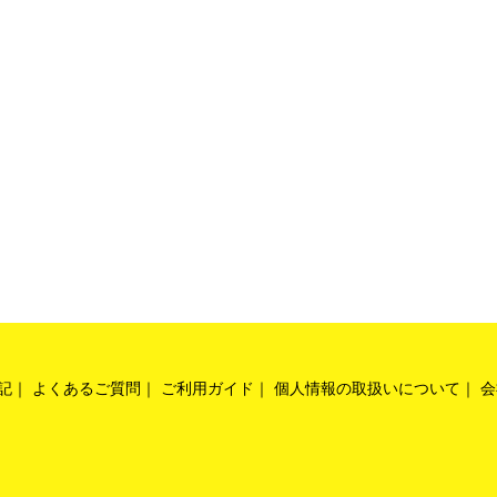
よる製造販売事業の区分
発
プとの共同研究開発の基本的視座
研究開発契約における交渉のポイント
記
よくあるご質問
ご利用ガイド
個人情報の取扱いについて
会
おける留意点
ラブル発生責任の解明