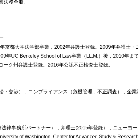
業法務全般。
法上の問題
ー
階
年京都大学法学部卒業，2002年弁護士登録。2009年弁護士・
rkeley School of Law卒業（LL.M.）後，2010年までWeil, G
0年ニューヨーク州弁護士登録。2016年公認不正検査士登録。
フォルトルール（法律上のルール）
訟・交渉），コンプライアンス（危機管理，不正調査），企業
諸問題
示等
橋法律事務所パートナー），弁理士(2015年登録），ニューヨーク
f Washington, Center for Advanced Study & Research on 