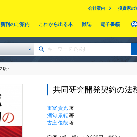
会社案内
投資家の
新刊のご案内
これから出る本
雑誌
電子書籍
２版〉
共同研究開発契約の法
重冨 貴光
著
酒匂 景範
著
古庄 俊哉
著