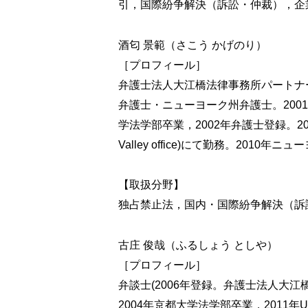
引，国際紛争解決（訴訟・仲裁），企
１ 検討すべき市場
２ 共同研究開発自体による独占禁止
酒匂 景範（さこう かげのり）
３ 他の事業者の参加の制限
４ ケーススタディ
［プロフィール］
弁護士法人大江橋法律事務所パートナ
第 ４ 章 共同研究開発契約の締結段
弁護士・ニューヨーク州弁護士。2001
第１節 共同研究開発契約
学法学部卒業，2002年弁護士登録。2009年UC Be
１ 目的と必要性
Valley office)にて勤務。201
２ 共同研究開発契約のポイント
３ 共同研究開発契約書の条項解説
【取扱分野】
第２節 成果の取扱い
１ 使用者（企業）の権利取得に伴うデ
独占禁止法，国内・国際紛争解決（訴
２ 成果の取決めに関する留意点
第３節 独占禁止法に関連する実務上の
古庄 俊哉（ふるしょう としや）
１ はじめに
［プロフィール］
２ 目的，役割・費用分担，情報開
弁談士(2006年登録。弁護士法人大江
３ 他の研究開発の制限等
2004年京都大学法学部卒業，2011年University o
４ 既存技術の取扱いの制限