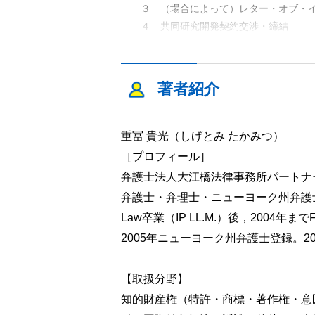
３ （場合によって）レター・オブ・イ
４ 共同研究開発契約交渉・締結
５ 共同研究開発の遂行
６ 成果に基づく事業遂行
著者紹介
第 ３ 章 共同研究開発初期段階
第１節 秘密保持契約
１ 秘密保持契約を締結する目的と必
重冨 貴光（しげとみ たかみつ）
２ 秘密保持契約の内容と検討のポイ
［プロフィール］
第２節 フィージビリティ・スタディ契
弁護士法人大江橋法律事務所パートナ
１ フィージビリティ・スタディと
弁護士・弁理士・ニューヨーク州弁護士。1997年
２ フィージビリティ・スタディ契約
Law卒業（IP LL.M.）後，2004年までFish & R
第３節 レター・オブ・インテント
2005年ニューヨーク州弁護士登録。2
１ レター・オブ・インテントとは
２ レター・オブ・インテントの目的
３ レター・オブ・インテントの法的
【取扱分野】
４ レター・オブ・インテントの例
知的財産権（特許・商標・著作権・意
第４節 独占禁止法上の問題点