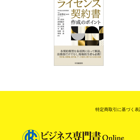
第２節 外国企業との共同研究開発
１ 成果の取扱い―共有法制
２ 共有成果の取扱い―テリトリーに
３ 成果に関する第１国出願ルール
４ 輸出管理規制
５ 言語
６ 準拠法
７ 紛争解決
８ 外国における競争法
第３節 スタートアップとの共同研究開
１ はじめに―事業会社とスタートアッ
２ 独占禁止法上の留意点
３ 事業会社とスタートアップとの共同
特定商取引に基づく表
第 ６ 章 共同研究開発の遂行段階に
第１節 役割遂行
Q&A 試作品の品質評価
Q&A システム開発案件におけるト