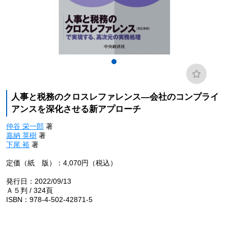
人事と税務のクロスレファレンス―会社のコンプライ
アンスを深化させる新アプローチ
仲谷 栄一郎
著
嘉納 英樹
著
下尾 裕
著
定価（紙 版）：4,070円（税込）
発行日：2022/09/13
Ａ５判 / 324頁
ISBN：978-4-502-42871-5