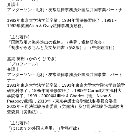
弁護士
アンダーソン・毛利・友常法律事務所外国法共同事業パートナ
ー
1982年東京大学法学部卒業，1984年司法修習終了，1991～
1992年英国Allen & Ovey法律事務所勤務。
［主な著作］
『国際取引と海外進出の税務』（共著，税務研究会）
『初歩からきちんと英文契約書（第2版）』（中央経済社）
嘉納 英樹（かのう ひでき）
［プロフィール］
弁護士
アンダーソン・毛利・友常法律事務所外国法共同事業 パート
ナー
1991年東京大学法学部卒業，1993年東京大学大学院法学政治学
研究科修了，1995年司法修習終了，1999年Cornell大学法科大
学院修了。1999～2000年Lillick & Charles（現 Nixon &
Peabody)勤務，2013年～東京弁護士会労働法制委員会委員，
2022年～司法試験考査委員（労働法）及び司法試験予備試験考
査委員（労働法）。
［主な著作］
『はじめての外国人雇用』（労務行政）