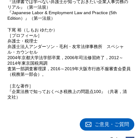
『法律書では学べない弁護士が知っておきたい企業人事労務の
リアル』（第一法規）
『Japanese Labor & Employment Law and Practice (5th
Edition）』（第一法規）
下尾 裕（しもお ゆたか）
［プロフィール］
弁護士・税理士
弁護士法人アンダーソン・毛利・友常法律事務所 スペシャ
ル・カウンセル
2004年京都大学法学部卒業，2006年司法修習終了，2012～
2014年東京国税局調
査第一部調査審理課，2016～2019年大阪市行政不服審査会委員
（税務第一部会）。
［主な著作］
『企業法務で知っておくべき税務上の問題点100』（共著，清
文社）
ご意見・ご質問