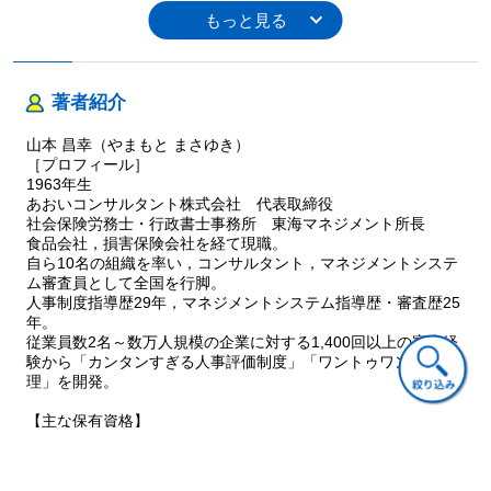
第3 章 「カンタンすぎる人事評価制度」とは？
1 「 評価項目」も「評価基準」もフルオープン，「評価結果」
もフルオープンで
2 1 日で3 種類の「人事評価制度」を完成させる
著者紹介
3 社長1 人で策定
4 さまざまな業種，職種で導入済み：業種，職種は問わない
山本 昌幸（やまもと まさゆき）
5 導入費用は0 円から：一般の人事評価制度導入費用に比べて
［プロフィール］
20分の1 から5 分の1
1963年生
あおいコンサルタント株式会社 代表取締役
6 小学生でも評価可能な，経営者目線の人事評価制度
社会保険労務士・行政書士事務所 東海マネジメント所長
7 評価項目が無限
食品会社，損害保険会社を経て現職。
8 全員が最高評価を獲得できる絶対評価（相対評価ではな
自ら10名の組織を率い，コンサルタント，マネジメントシステ
い）
ム審査員として全国を行脚。
9 多面評価や360度評価は不要
人事制度指導歴29年，マネジメントシステム指導歴・審査歴25
10 人材（被評価者）が高評価を取りやすい→会社の業績アッ
年。
従業員数2名～数万人規模の企業に対する1,400回以上の審査経
プが容易
験から「カンタンすぎる人事評価制度」「ワントゥワン人事管
11 Zoom活用でも可能
理」を開発。
12 世界でたった1 つのあなたの会社専用の人事評価制度
13 人材ごとに「評価表」が策定できる
【主な保有資格】
14 「0 → 1 ：ゼロイチ人材」を育成できる
ISO9001・ISO14001主任審査員（JRCA），ISO22000・
15 多様性を損なわない人事評価制度
ISO39001・ISO45001主任審査員（審査登録機関），社会保険
労務士（特定），行政書士。
16 法令に則った人事評価制度（社会保険労務士が監修）