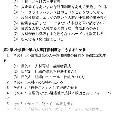
⑴ 十把一からげの人事管理
⑵ 大企業ではあいまいな評価制度をあえて実施している
⑶ ワークライフバランスはやるべきことをやってから
⑷ 没個性指導：エッジの効いた人材が小規模企業を救う
⑸ 能書きを許すな！ できない人材ほど言い訳が多い
⑹ 優秀な人材が入社すると思うな（育成あるのみ）
⑺ 人材が自ら勉強すると思うな：ハードルを設定しろ
⑻ なんでもIT化は控えるべし
第2 章 小規模企業の人事評価制度はこうする6 ケ条
1 その1 ：小規模企業の人事評価制度の目的を明確に認識す
る
⑴ 目的1 ：人材育成，後継者育成
⑵ 目的2 ：組織の課題を解決すること
⑶ 目的3 ：組織内のルール・仕組みづくり
2 その2 ：人材への期待を伝える
3 その3 ：「自分ごと」として理解させる
4 その4 ： 合理的でない処遇差の払拭／根拠と共にフィードバ
ック
5 その5 ：作って，使って，成果を出す
6 その6 ：「成果」だけではなく「プロセス」も評価する