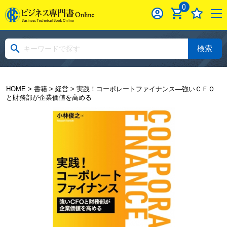
0
検索
HOME
>
書籍
>
経営
> 実践！コーポレートファイナンス―強いＣＦＯ
と財務部が企業価値を高める