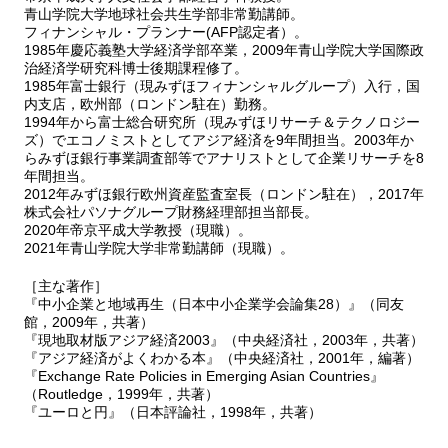
青山学院大学地球社会共生学部非常勤講師。
フィナンシャル・プランナー(AFP認定者）。
1985年慶応義塾大学経済学部卒業，2009年青山学院大学国際政
治経済学研究科博士後期課程修了。
1985年富士銀行（現みずほフィナンシャルグループ）入行，国
内支店，欧州部（ロンドン駐在）勤務。
1994年から富士総合研究所（現みずほリサーチ＆テクノロジー
ズ）でエコノミストとしてアジア経済を9年間担当。2003年か
らみずほ銀行事業調査部等でアナリストとして企業リサーチを8
年間担当。
2012年みずほ銀行欧州資産監査室長（ロンドン駐在），2017年
株式会社パソナグループ財務経理部担当部長。
2020年帝京平成大学教授（現職）。
2021年青山学院大学非常勤講師（現職）。
［主な著作］
『中小企業と地域再生（日本中小企業学会論集28）』（同友
館，2009年，共著）
『現地取材版アジア経済2003』（中央経済社，2003年，共著）
『アジア経済がよくわかる本』（中央経済社，2001年，編著）
『Exchange Rate Policies in Emerging Asian Countries』
（Routledge，1999年，共著）
『ユーロと円』（日本評論社，1998年，共著）