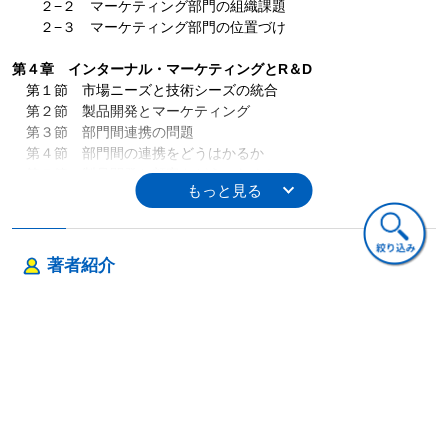
２−２ マーケティング部門の組織課題
２−３ マーケティング部門の位置づけ
第４章 インターナル・マーケティングとR＆D
第１節 市場ニーズと技術シーズの統合
第２節 製品開発とマーケティング
第３節 部門間連携の問題
第４節 部門間の連携をどうはかるか
第５節 製品開発と顧客をどうつなぐか
第６節 製品開発プロジェクトの２つのスタイル
第５章 マーケティングとR ＆ Dの連携に関する実証研究
第１節 はじめに
著者紹介
第２節 調査の概要
木村 達也（きむら たつや）
２−１ データの収集
２−２ 設問設計
２−３ 概念および測定項目
ご意見・ご質問
第３節 マーケティングとＲ＆Ｄの連携
３−１ 両部門における連携の状況
３−２ 製品市場導入と部門間連携の測定