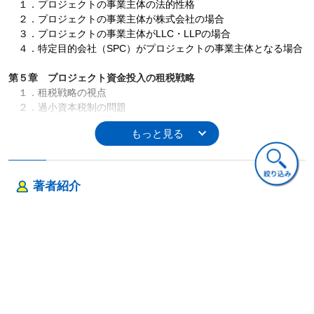
１．プロジェクトの事業主体の法的性格
２．プロジェクトの事業主体が株式会社の場合
３．プロジェクトの事業主体がLLC・LLPの場合
４．特定目的会社（SPC）がプロジェクトの事業主体となる場合
第５章 プロジェクト資金投入の租税戦略
１．租税戦略の視点
２．過小資本税制の問題
３．ハイブリッド・インスツルメント
４．リース契約
５．パススルー税制
第６章 プロジェクト・スキーム構築のシミュレーション（?）
著者紹介
１．プロジェクト・スキームの構築（?）
２．プロジェクト・カンパニーの立地国の検討
片山 善行（かたやま よしゆき）
第７章 プロジェクト・スキーム構築のシミュレーション（?）
１．プロジェクト・スキームの構築（?）
２．操業会社（OPCO）に関わる諸課題
ご意見・ご質問
第８章 プロジェクト・スキーム構築のシミュレーション（?）
１．プロジェクト・スキームの決定